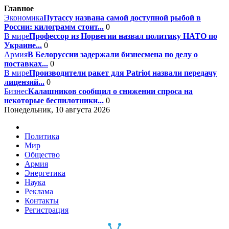
Главное
Экономика
Путассу названа самой доступной рыбой в
России: килограмм стоит...
0
В мире
Профессор из Норвегии назвал политику НАТО по
Украине...
0
Армия
В Белоруссии задержали бизнесмена по делу о
поставках...
0
В мире
Производители ракет для Patriot назвали передачу
лицензий...
0
Бизнес
Калашников сообщил о снижении спроса на
некоторые беспилотники...
0
Понедельник, 10 августа 2026
Политика
Мир
Общество
Армия
Энергетика
Наука
Реклама
Контакты
Регистрация