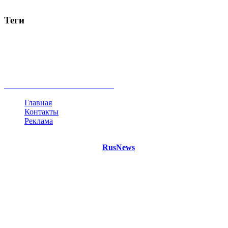
Теги
Россия
Украина
Москва
Израиль
Турция
стрельба
туризм
Крым
Египет
Татарстан
Владимир Путин
Белоруссия
США
Евросоюз
Китай
Госдума
Меркель
безработица
Индия
коррупция
кризис
государство
рейтинг
трагедия
анализ
власть
забастовка
выборы
все теги
Главная
Контакты
Реклама
©
Copyright 2021 Портал "
RusNews
.PRO"
- новости России
и мира.