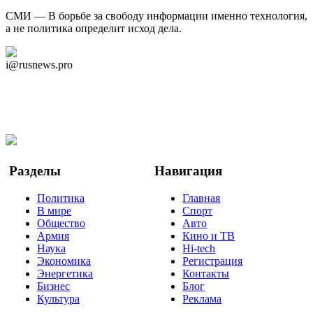
СМИ — В борьбе за свободу информации именно технология,
а не политика определит исход дела.
Дзен Канал
i@rusnews.pro
Telegram
Мы в Ok
Facebook
Twitter
YouTube
Google Новости
Разделы
Навигация
Политика
Главная
В мире
Спорт
Общество
Авто
Армия
Кино и ТВ
Наука
Hi-tech
Экономика
Регистрация
Энергетика
Контакты
Бизнес
Блог
Культура
Реклама