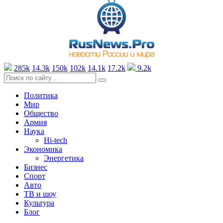
285k
14.3k
150k
102k
14.1k
17.2k
9.2k
Политика
Мир
Общество
Армия
Наука
Hi-tech
Экономика
Энергетика
Бизнес
Спорт
Авто
ТВ и шоу
Культура
Блог