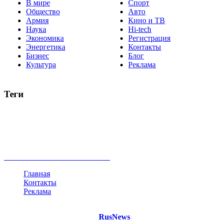
В мире
Спорт
Общество
Авто
Армия
Кино и ТВ
Наука
Hi-tech
Экономика
Регистрация
Энергетика
Контакты
Бизнес
Блог
Культура
Реклама
Теги
Россия
Украина
Москва
Израиль
Турция
стрельба
туризм
Крым
Египет
Татарстан
Владимир Путин
Белоруссия
США
Евросоюз
Китай
Госдума
Меркель
безработица
Индия
коррупция
кризис
государство
рейтинг
трагедия
анализ
власть
забастовка
выборы
все теги
Главная
Контакты
Реклама
©
Copyright 2021 Портал "
RusNews
.PRO"
- новости России