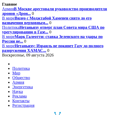
Главное
Армия
В Москве арестовали руководство производителя
дронов «Дрон...
0
В мире
Видео с Моджтабой Хаменеи снято до его
назначения верховным...
0
Политика
Нетаньяху отверг план Совета мира США по
урегулированию в Газе...
0
В мире
Марк Галеотти: ставка Зеленского на удары по
России не...
0
В мире
Нетаньяху: Израиль не покинет Газу до полного
разоружения ХАМАС...
0
Воскресенье, 09 августа 2026
Политика
Мир
Общество
Армия
Энергетика
Наука
Реклама
Контакты
Регистрация