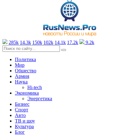
285k
14.3k
150k
102k
14.1k
17.2k
9.2k
Политика
Мир
Общество
Армия
Наука
Hi-tech
Экономика
Энергетика
Бизнес
Спорт
Авто
ТВ и шоу
Культура
Блог