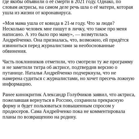
где якобы объявили о её смерти в 2021 году. Однако, по
словам актрисы, на самом деле речь шла о её матери, которая
ушла из жизни от коронавируса.
«Моя мама ушла от ковида в 21-м году. Что за люди?
Несколько человек мне пишут в личку, что такое про меня
написано. А это было про маму», — возмутилась
Андрейченко. Она призналась, что, возможно, ей придётся
извиниться перед журналистами за необоснованные
обвинения.
Часть поклонников отметили, что смотрели ту же программу
и не заметили титра об актрисе, подтвердив версию о
путанице. Наталья Андрейченко подчеркнула, что не
намерена судиться с журналистами, но хочет пресечь ложную
информацию.
Ранее кинокритик Александр Голубчиков заявил, что актриса,
пожелавшая вернуться в Россию, сохранила прекрасную
форму и будет пользоваться повышенным спросом у
продюсеров. Сама Андрейченко пока не комментировала
планы по возвращению на родину.