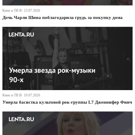
Кино и ТВ В· 23.07.2026
Дочь Чарли Шина поблагодарила грудь за покупку дома
Кино и ТВ В· 19.07.2026
Умерла басистка культовой рок-группы L7 Дженнифер Финч