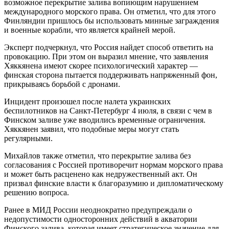
возможное перекрытие залива вопиющим нарушением
международного морского права. Он отметил, что для этого
Финляндии пришлось бы использовать минные заграждения
и военные корабли, что является крайней мерой.
Эксперт подчеркнул, что Россия найдет способ ответить на
провокацию. При этом он выразил мнение, что заявления
Хяккянена имеют скорее психологический характер —
финская сторона пытается поддерживать напряженный фон,
прикрываясь борьбой с дронами.
Инцидент произошел после налета украинских
беспилотников на Санкт-Петербург 4 июля, в связи с чем в
Финском заливе уже вводились временные ограничения.
Хяккянен заявил, что подобные меры могут стать
регулярными.
Михайлов также отметил, что перекрытие залива без
согласования с Россией противоречит нормам морского права
и может быть расценено как недружественный акт. Он
призвал финские власти к благоразумию и дипломатическому
решению вопроса.
Ранее в МИД России неоднократно предупреждали о
недопустимости односторонних действий в акватории
Финского залива, которая имеет стратегическое значение для