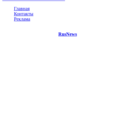
Главная
Контакты
Реклама
©
Copyright 2021 Портал "
RusNews
.PRO"
- новости России
и мира.