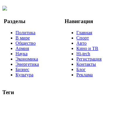
YouTube
Google Новости
Разделы
Навигация
Политика
Главная
В мире
Спорт
Общество
Авто
Армия
Кино и ТВ
Наука
Hi-tech
Экономика
Регистрация
Энергетика
Контакты
Бизнес
Блог
Культура
Реклама
Теги
Россия
Украина
Москва
Израиль
Турция
стрельба
туризм
Крым
Египет
Татарстан
Владимир Путин
Белоруссия
США
Евросоюз
Китай
Госдума
Меркель
безработица
Индия
коррупция
кризис
государство
рейтинг
трагедия
анализ
власть
забастовка
выборы
все теги