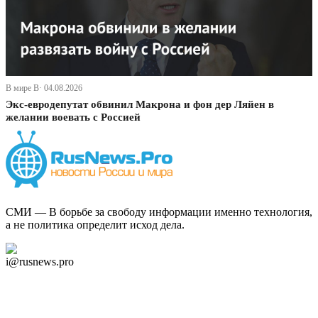
В мире В· 04.08.2026
Экс-евродепутат обвинил Макрона и фон дер Ляйен в
желании воевать с Россией
СМИ — В борьбе за свободу информации именно технология,
а не политика определит исход дела.
Дзен Канал
i@rusnews.pro
Telegram
Мы в Ok
Facebook
Twitter