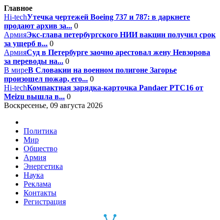
Главное
Hi-tech
Утечка чертежей Boeing 737 и 787: в даркнете
продают архив за...
0
Армия
Экс-глава петербургского НИИ вакцин получил срок
за ущерб в...
0
Армия
Суд в Петербурге заочно арестовал жену Невзорова
за переводы на...
0
В мире
В Словакии на военном полигоне Загорье
произошел пожар, его...
0
Hi-tech
Компактная зарядка-карточка Pandaer PTC16 от
Meizu вышла в...
0
Воскресенье, 09 августа 2026
Политика
Мир
Общество
Армия
Энергетика
Наука
Реклама
Контакты
Регистрация