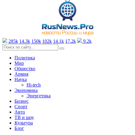
285k
14.3k
150k
102k
14.1k
17.2k
9.2k
Политика
Мир
Общество
Армия
Наука
Hi-tech
Экономика
Энергетика
Бизнес
Спорт
Авто
ТВ и шоу
Культура
Блог