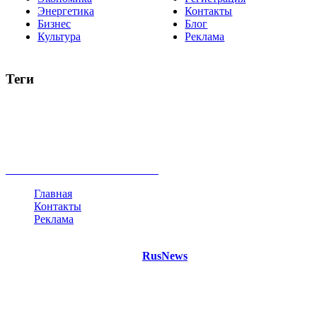
Энергетика
Контакты
Бизнес
Блог
Культура
Реклама
Теги
Россия
Украина
Москва
Израиль
Турция
стрельба
туризм
Крым
Египет
Татарстан
Владимир Путин
Белоруссия
США
Евросоюз
Китай
Госдума
Меркель
безработица
Индия
коррупция
кризис
государство
рейтинг
трагедия
анализ
власть
забастовка
выборы
все теги
Главная
Контакты
Реклама
©
Copyright 2021 Портал "
RusNews
.PRO"
- новости России
и мира.