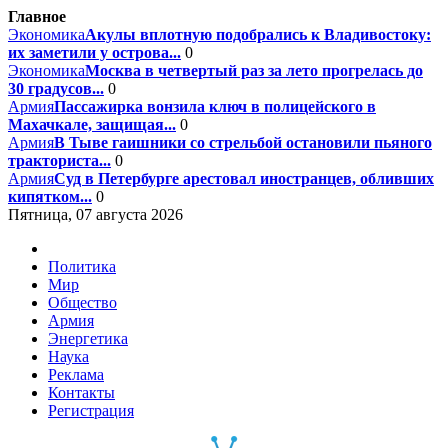
Главное
Экономика
Акулы вплотную подобрались к Владивостоку:
их заметили у острова...
0
Экономика
Москва в четвертый раз за лето прогрелась до
30 градусов...
0
Армия
Пассажирка вонзила ключ в полицейского в
Махачкале, защищая...
0
Армия
В Тыве гаишники со стрельбой остановили пьяного
тракториста...
0
Армия
Суд в Петербурге арестовал иностранцев, обливших
кипятком...
0
Пятница, 07 августа 2026
Политика
Мир
Общество
Армия
Энергетика
Наука
Реклама
Контакты
Регистрация