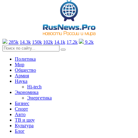
285k
14.3k
150k
102k
14.1k
17.2k
9.2k
Политика
Мир
Общество
Армия
Наука
Hi-tech
Экономика
Энергетика
Бизнес
Спорт
Авто
ТВ и шоу
Культура
Блог