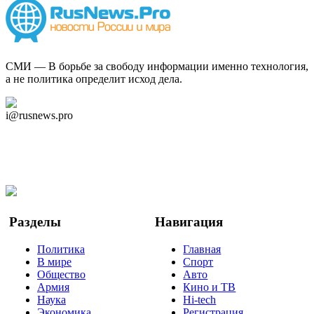
СМИ — В борьбе за свободу информации именно технология,
а не политика определит исход дела.
Дзен Канал
i@rusnews.pro
Telegram
Мы в Ok
Facebook
Twitter
YouTube
Google Новости
Разделы
Навигация
Политика
Главная
В мире
Спорт
Общество
Авто
Армия
Кино и ТВ
Наука
Hi-tech
Экономика
Регистрация