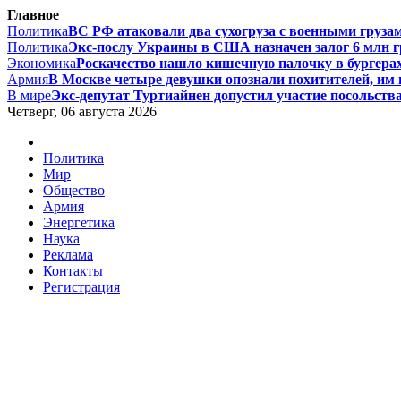
Главное
Политика
ВС РФ атаковали два сухогруза с военными грузам
Политика
Экс-послу Украины в США назначен залог 6 млн гри
Экономика
Роскачество нашло кишечную палочку в бургерах 
Армия
В Москве четыре девушки опознали похитителей, им г
В мире
Экс-депутат Туртиайнен допустил участие посольства
Четверг, 06 августа 2026
Политика
Мир
Общество
Армия
Энергетика
Наука
Реклама
Контакты
Регистрация