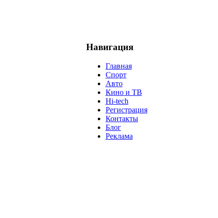
Навигация
Главная
Спорт
Авто
Кино и ТВ
Hi-tech
Регистрация
Контакты
Блог
Реклама
м
Крым
Египет
Татарстан
Владимир Путин
Белоруссия
С
анализ
власть
забастовка
выборы