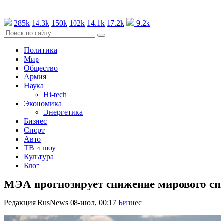
285k
14.3k
150k
102k
14.1k
17.2k
9.2k
Политика
Мир
Общество
Армия
Наука
Hi-tech
Экономика
Энергетика
Бизнес
Спорт
Авто
ТВ и шоу
Культура
Блог
МЭА прогнозирует снижение мирового спро
Редакция RusNews
08-июл, 00:17
Бизнес