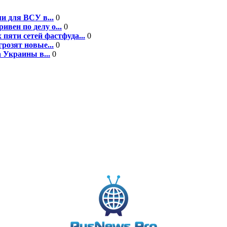
и для ВСУ в...
0
вен по делу о...
0
пяти сетей фастфуда...
0
розят новые...
0
 Украины в...
0