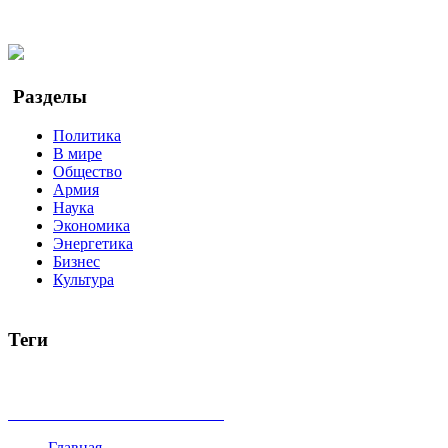
Twitter
YouTube
Google Новости
Разделы
Политика
В мире
Общество
Армия
Наука
Экономика
Энергетика
Бизнес
Культура
Теги
Россия
Украина
Москва
Израиль
Турция
стрельба
туриз
Индия
коррупция
кризис
государство
рейтинг
трагедия
все теги
Главная