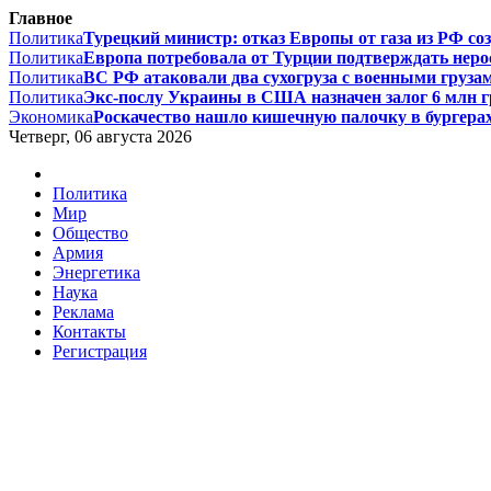
Главное
Политика
Турецкий министр: отказ Европы от газа из РФ соз
Политика
Европа потребовала от Турции подтверждать нерос
Политика
ВС РФ атаковали два сухогруза с военными грузам
Политика
Экс-послу Украины в США назначен залог 6 млн гри
Экономика
Роскачество нашло кишечную палочку в бургерах 
Четверг, 06 августа 2026
Политика
Мир
Общество
Армия
Энергетика
Наука
Реклама
Контакты
Регистрация