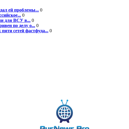
дал ей проблемы...
0
сийское...
0
и для ВСУ в...
0
вен по делу о...
0
пяти сетей фастфуда...
0