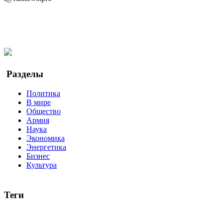
Telegram
Мы в Ok
Facebook
Twitter
YouTube
Google Новости
Разделы
Политика
В мире
Общество
Армия
Наука
Экономика
Энергетика
Бизнес
Культура
Теги
Россия
Украина
Москва
Израиль
Турция
стрельба
туриз
Индия
коррупция
кризис
государство
рейтинг
трагедия