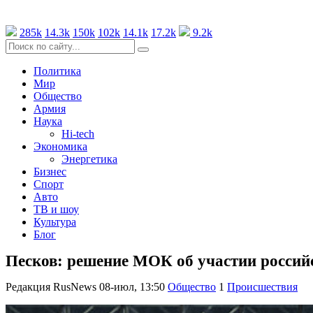
285k
14.3k
150k
102k
14.1k
17.2k
9.2k
Политика
Мир
Общество
Армия
Наука
Hi-tech
Экономика
Энергетика
Бизнес
Спорт
Авто
ТВ и шоу
Культура
Блог
Песков: решение МОК об участии россий
Редакция RusNews
08-июл, 13:50
Общество
1
Происшествия