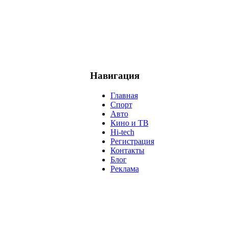
Навигация
Главная
Спорт
Авто
Кино и ТВ
Hi-tech
Регистрация
Контакты
Блог
Реклама
м
Крым
Египет
Татарстан
Владимир Путин
Белоруссия
С
анализ
власть
забастовка
выборы