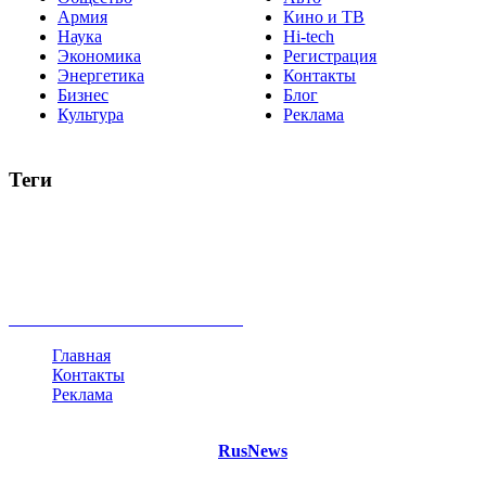
Армия
Кино и ТВ
Наука
Hi-tech
Экономика
Регистрация
Энергетика
Контакты
Бизнес
Блог
Культура
Реклама
Теги
Россия
Украина
Москва
Израиль
Турция
стрельба
туризм
Крым
Египет
Татарстан
Владимир Путин
Белоруссия
США
Евросоюз
Китай
Госдума
Меркель
безработица
Индия
коррупция
кризис
государство
рейтинг
трагедия
анализ
власть
забастовка
выборы
все теги
Главная
Контакты
Реклама
©
Copyright 2021 Портал "
RusNews
.PRO"
- новости России
и мира.