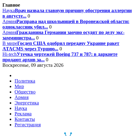
Главное
Наука
Врач назвала главную причину обострения аллергии
в августе...
0
Армия
Расправа над школьницей в Воронежской области:
одноклассник убил...
0
Армия
Гражданина Германии заочно осудят по делу экс-
замминистра...
0
В мире
Госдеп США одобрил передачу Украине ракет
ATACMS через Турцию...
0
Hi-tech
Утечка чертежей Boeing 737 и 787: в даркнете
продают архив за...
0
Воскресенье, 09 августа 2026
Политика
Мир
Общество
Армия
Энергетика
Наука
Реклама
Контакты
Регистрация