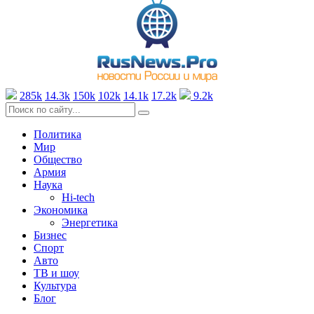
285k
14.3k
150k
102k
14.1k
17.2k
9.2k
Политика
Мир
Общество
Армия
Наука
Hi-tech
Экономика
Энергетика
Бизнес
Спорт
Авто
ТВ и шоу
Культура
Блог