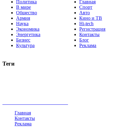
Политика
Главная
В мире
Спорт
Общество
Авто
Армия
Кино и ТВ
Наука
Hi-tech
Экономика
Регистрация
Энергетика
Контакты
Бизнес
Блог
Культура
Реклама
Теги
Россия
Украина
Москва
Израиль
Турция
стрельба
туризм
Крым
Египет
Татарстан
Владимир Путин
Белоруссия
США
Евросоюз
Китай
Госдума
Меркель
безработица
Индия
коррупция
кризис
государство
рейтинг
трагедия
анализ
власть
забастовка
выборы
все теги
Главная
Контакты
Реклама