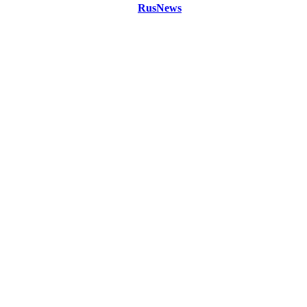
©
Copyright 2021 Портал "
RusNews
.PRO"
- новости России
и мира.