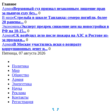
Главное
Армия
Верховный суд признал незаконным лишение прав
за пьяную езду без...
0
В мире
Стрельба в школе Таиланда: семеро погибли, более
20 ранены...
0
Экономика
Эксперт предрек снижение цен на новостройки в
РФ на 10-15...
0
Армия
СК возбудил дело после пожара на АЗС в Ростове из-
за продажи...
0
Армия
В Москве участились иски о возврате
коррупционных денег и...
0
Пятница, 07 августа 2026
Политика
Мир
Общество
Армия
Энергетика
Наука
Реклама
Контакты
Регистрация