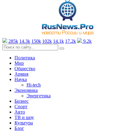
285k
14.3k
150k
102k
14.1k
17.2k
9.2k
Политика
Мир
Общество
Армия
Наука
Hi-tech
Экономика
Энергетика
Бизнес
Спорт
Авто
ТВ и шоу
Культура
Блог