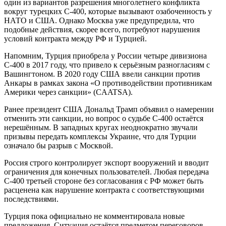
один из вариантов разрешения многолетнего конфликта
вокруг турецких С-400, которые вызывают озабоченность у
НАТО и США. Однако Москва уже предупредила, что
подобные действия, скорее всего, потребуют нарушения
условий контракта между РФ и Турцией.
Напомним, Турция приобрела у России четыре дивизиона
С-400 в 2017 году, что привело к серьёзным разногласиям с
Вашингтоном. В 2020 году США ввели санкции против
Анкары в рамках закона «О противодействии противникам
Америки через санкции» (CAATSA).
Ранее президент США Дональд Трамп объявил о намерении
отменить эти санкции, но вопрос о судьбе С-400 остаётся
нерешённым. В западных кругах неоднократно звучали
призывы передать комплексы Украине, что для Турции
означало бы разрыв с Москвой.
Россия строго контролирует экспорт вооружений и вводит
ограничения для конечных пользователей. Любая передача
С-400 третьей стороне без согласования с РФ может быть
расценена как нарушение контракта с соответствующими
последствиями.
Турция пока официально не комментировала новые
предложения. Ситуация остаётся предметом переговоров