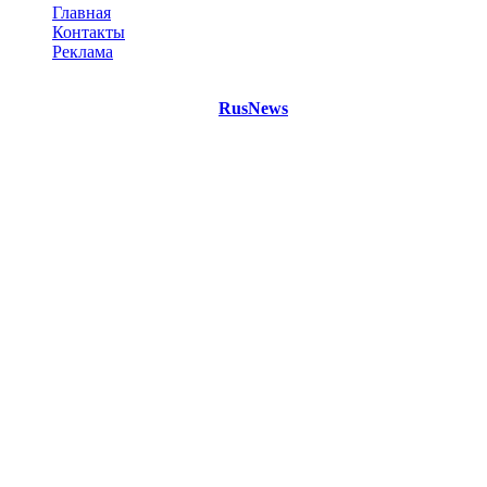
Главная
Контакты
Реклама
©
Copyright 2021 Портал "
RusNews
.PRO"
- новости России
и мира.