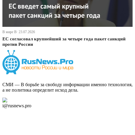
В мире В· 23.07.2026
ЕС согласовал крупнейший за четыре года пакет санкций
против России
СМИ — В борьбе за свободу информации именно технология,
а не политика определит исход дела.
Дзен Канал
i@rusnews.pro
Telegram
Мы в Ok
Facebook
Twitter
YouTube