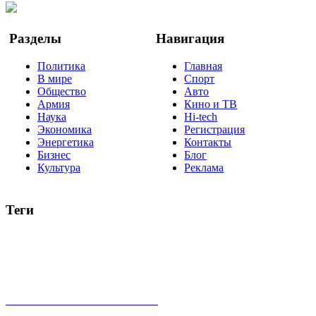
Google Новости
Разделы
Навигация
Политика
Главная
В мире
Спорт
Общество
Авто
Армия
Кино и ТВ
Наука
Hi-tech
Экономика
Регистрация
Энергетика
Контакты
Бизнес
Блог
Культура
Реклама
Теги
Россия
Украина
Москва
Израиль
Турция
стрельба
туризм
Крым
Египет
Татарстан
Владимир Путин
Белоруссия
США
Евросоюз
Китай
Госдума
Меркель
безработица
Индия
коррупция
кризис
государство
рейтинг
трагедия
анализ
власть
забастовка
выборы
все теги