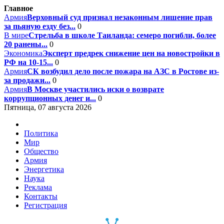
Главное
Армия
Верховный суд признал незаконным лишение прав
за пьяную езду без...
0
В мире
Стрельба в школе Таиланда: семеро погибли, более
20 ранены...
0
Экономика
Эксперт предрек снижение цен на новостройки в
РФ на 10-15...
0
Армия
СК возбудил дело после пожара на АЗС в Ростове из-
за продажи...
0
Армия
В Москве участились иски о возврате
коррупционных денег и...
0
Пятница, 07 августа 2026
Политика
Мир
Общество
Армия
Энергетика
Наука
Реклама
Контакты
Регистрация