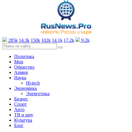
285k
14.3k
150k
102k
14.1k
17.2k
9.2k
Политика
Мир
Общество
Армия
Наука
Hi-tech
Экономика
Энергетика
Бизнес
Спорт
Авто
ТВ и шоу
Культура
Блог