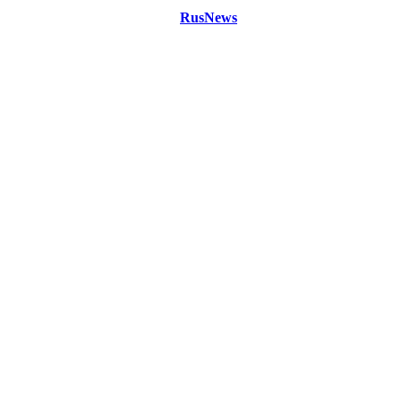
©
Copyright 2021 Портал "
RusNews
.PRO"
- новости России
и мира.