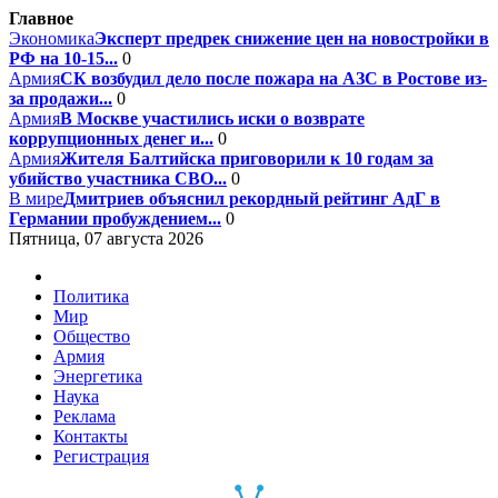
Главное
Экономика
Эксперт предрек снижение цен на новостройки в
РФ на 10-15...
0
Армия
СК возбудил дело после пожара на АЗС в Ростове из-
за продажи...
0
Армия
В Москве участились иски о возврате
коррупционных денег и...
0
Армия
Жителя Балтийска приговорили к 10 годам за
убийство участника СВО...
0
В мире
Дмитриев объяснил рекордный рейтинг АдГ в
Германии пробуждением...
0
Пятница, 07 августа 2026
Политика
Мир
Общество
Армия
Энергетика
Наука
Реклама
Контакты
Регистрация