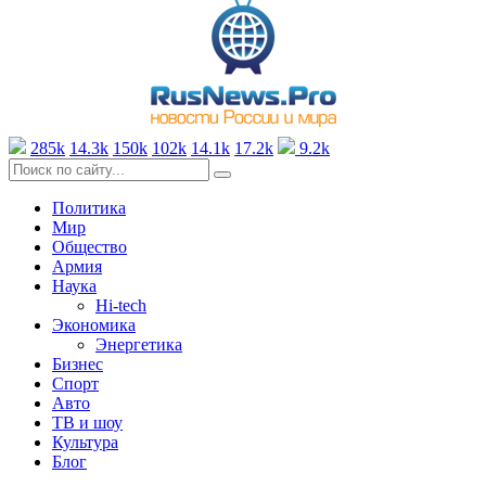
285k
14.3k
150k
102k
14.1k
17.2k
9.2k
Политика
Мир
Общество
Армия
Наука
Hi-tech
Экономика
Энергетика
Бизнес
Спорт
Авто
ТВ и шоу
Культура
Блог