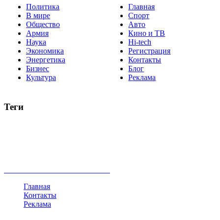
Политика
Главная
В мире
Спорт
Общество
Авто
Армия
Кино и ТВ
Наука
Hi-tech
Экономика
Регистрация
Энергетика
Контакты
Бизнес
Блог
Культура
Реклама
Теги
Россия
Украина
Москва
Израиль
Турция
стрельба
туризм
Крым
Египет
Татарстан
Владимир Путин
Белоруссия
США
Евросоюз
Китай
Госдума
Меркель
безработица
Индия
коррупция
кризис
государство
рейтинг
трагедия
анализ
власть
забастовка
выборы
все теги
Главная
Контакты
Реклама