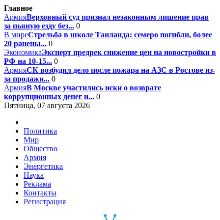
Главное
Армия
Верховный суд признал незаконным лишение прав
за пьяную езду без...
0
В мире
Стрельба в школе Таиланда: семеро погибли, более
20 ранены...
0
Экономика
Эксперт предрек снижение цен на новостройки в
РФ на 10-15...
0
Армия
СК возбудил дело после пожара на АЗС в Ростове из-
за продажи...
0
Армия
В Москве участились иски о возврате
коррупционных денег и...
0
Пятница, 07 августа 2026
Политика
Мир
Общество
Армия
Энергетика
Наука
Реклама
Контакты
Регистрация