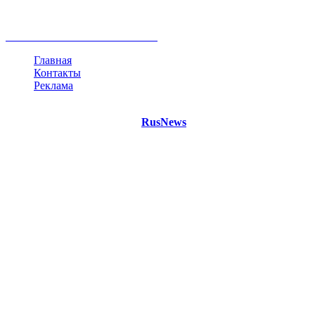
безработица
Индия
коррупция
кризис
государство
рейтинг
трагедия
анализ
власть
забастовка
выборы
все теги
Главная
Контакты
Реклама
©
Copyright 2021 Портал "
RusNews
.PRO"
- новости России
и мира.