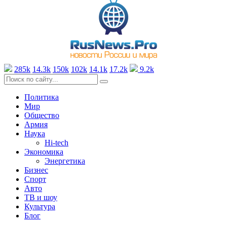
285k
14.3k
150k
102k
14.1k
17.2k
9.2k
Политика
Мир
Общество
Армия
Наука
Hi-tech
Экономика
Энергетика
Бизнес
Спорт
Авто
ТВ и шоу
Культура
Блог