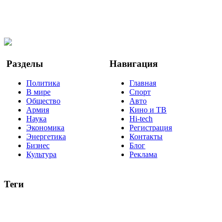
Мы в Ok
Facebook
Twitter
YouTube
Google Новости
Разделы
Навигация
Политика
Главная
В мире
Спорт
Общество
Авто
Армия
Кино и ТВ
Наука
Hi-tech
Экономика
Регистрация
Энергетика
Контакты
Бизнес
Блог
Культура
Реклама
Теги
Россия
Украина
Москва
Израиль
Турция
стрельба
туризм
Крым
Египет
Татарстан
Владимир Путин
Белоруссия
США
Евросоюз
Китай
Госдума
Меркель