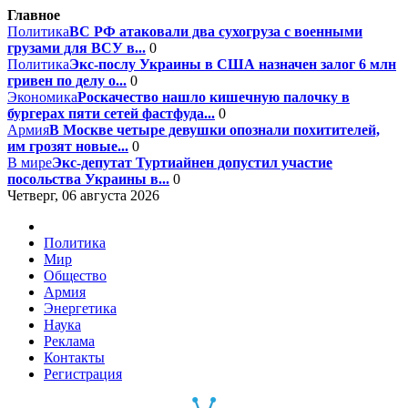
Главное
Политика
ВС РФ атаковали два сухогруза с военными
грузами для ВСУ в...
0
Политика
Экс-послу Украины в США назначен залог 6 млн
гривен по делу о...
0
Экономика
Роскачество нашло кишечную палочку в
бургерах пяти сетей фастфуда...
0
Армия
В Москве четыре девушки опознали похитителей,
им грозят новые...
0
В мире
Экс-депутат Туртиайнен допустил участие
посольства Украины в...
0
Четверг, 06 августа 2026
Политика
Мир
Общество
Армия
Энергетика
Наука
Реклама
Контакты
Регистрация