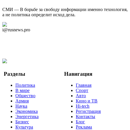
СМИ — В борьбе за свободу информации именно технология,
а не политика определит исход дела.
Дзен Канал
i@rusnews.pro
Telegram
Мы в Ok
Facebook
Twitter
YouTube
Google Новости
Разделы
Навигация
Политика
Главная
В мире
Спорт
Общество
Авто
Армия
Кино и ТВ
Наука
Hi-tech
Экономика
Регистрация
Энергетика
Контакты
Бизнес
Блог
Культура
Реклама