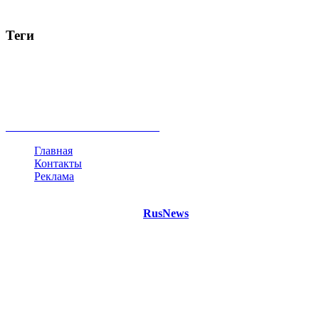
Теги
Россия
Украина
Москва
Израиль
Турция
стрельба
туризм
Крым
Египет
Татарстан
Владимир Путин
Белоруссия
США
Евросоюз
Китай
Госдума
Меркель
безработица
Индия
коррупция
кризис
государство
рейтинг
трагедия
анализ
власть
забастовка
выборы
все теги
Главная
Контакты
Реклама
©
Copyright 2021 Портал "
RusNews
.PRO"
- новости России
и мира.