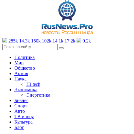
285k
14.3k
150k
102k
14.1k
17.2k
9.2k
Политика
Мир
Общество
Армия
Наука
Hi-tech
Экономика
Энергетика
Бизнес
Спорт
Авто
ТВ и шоу
Культура
Блог