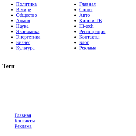
Политика
Главная
В мире
Спорт
Общество
Авто
Армия
Кино и ТВ
Наука
Hi-tech
Экономика
Регистрация
Энергетика
Контакты
Бизнес
Блог
Культура
Реклама
Теги
Россия
Украина
Москва
Израиль
Турция
стрельба
туризм
Крым
Египет
Татарстан
Владимир Путин
Белоруссия
США
Евросоюз
Китай
Госдума
Меркель
безработица
Индия
коррупция
кризис
государство
рейтинг
трагедия
анализ
власть
забастовка
выборы
все теги
Главная
Контакты
Реклама