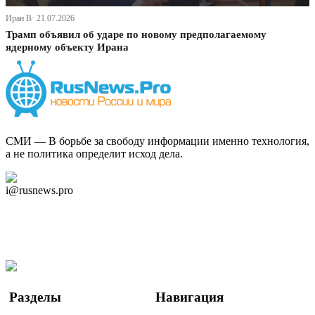
Иран В· 21.07.2026
Трамп объявил об ударе по новому предполагаемому
ядерному объекту Ирана
СМИ — В борьбе за свободу информации именно технология,
а не политика определит исход дела.
Дзен Канал
i@rusnews.pro
Telegram
Мы в Ok
Facebook
Twitter
YouTube
Google Новости
Разделы
Навигация