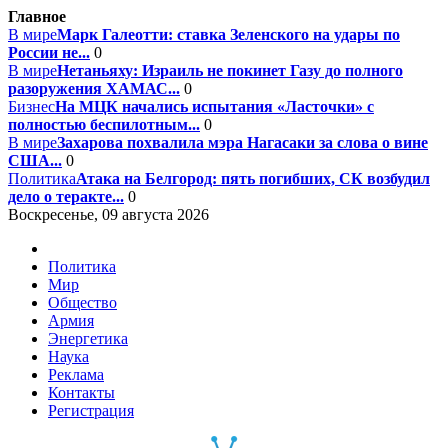
Главное
В мире
Марк Галеотти: ставка Зеленского на удары по
России не...
0
В мире
Нетаньяху: Израиль не покинет Газу до полного
разоружения ХАМАС...
0
Бизнес
На МЦК начались испытания «Ласточки» с
полностью беспилотным...
0
В мире
Захарова похвалила мэра Нагасаки за слова о вине
США...
0
Политика
Атака на Белгород: пять погибших, СК возбудил
дело о теракте...
0
Воскресенье, 09 августа 2026
Политика
Мир
Общество
Армия
Энергетика
Наука
Реклама
Контакты
Регистрация