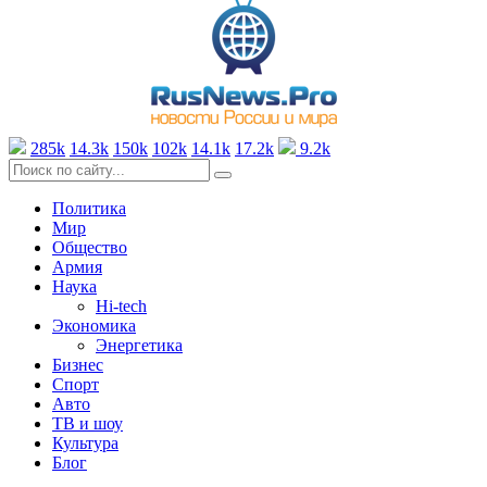
285k
14.3k
150k
102k
14.1k
17.2k
9.2k
Политика
Мир
Общество
Армия
Наука
Hi-tech
Экономика
Энергетика
Бизнес
Спорт
Авто
ТВ и шоу
Культура
Блог