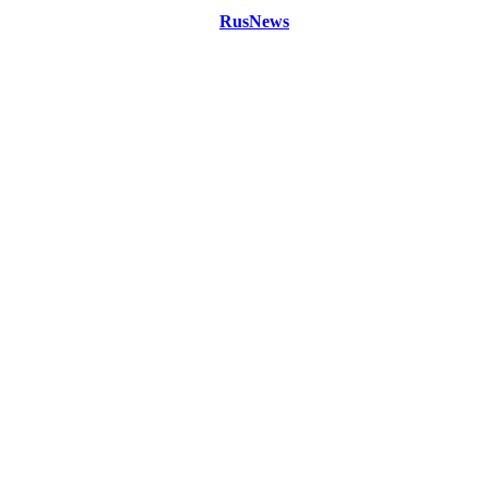
©
Copyright 2021 Портал "
RusNews
.PRO"
- новости России
и мира.