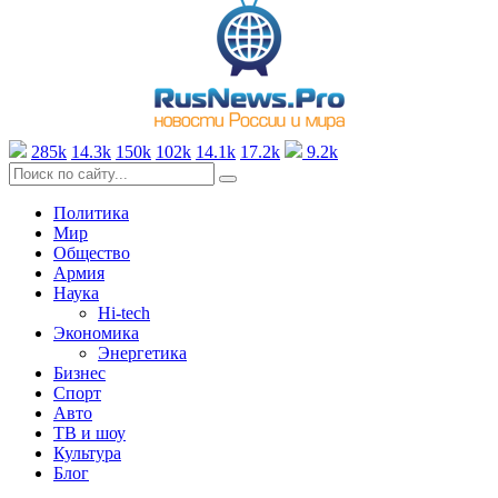
285k
14.3k
150k
102k
14.1k
17.2k
9.2k
Политика
Мир
Общество
Армия
Наука
Hi-tech
Экономика
Энергетика
Бизнес
Спорт
Авто
ТВ и шоу
Культура
Блог