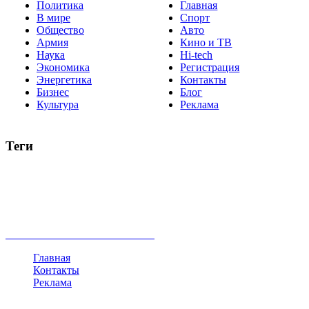
Политика
Главная
В мире
Спорт
Общество
Авто
Армия
Кино и ТВ
Наука
Hi-tech
Экономика
Регистрация
Энергетика
Контакты
Бизнес
Блог
Культура
Реклама
Теги
Россия
Украина
Москва
Израиль
Турция
стрельба
туризм
Крым
Египет
Татарстан
Владимир Путин
Белоруссия
США
Евросоюз
Китай
Госдума
Меркель
безработица
Индия
коррупция
кризис
государство
рейтинг
трагедия
анализ
власть
забастовка
выборы
все теги
Главная
Контакты
Реклама