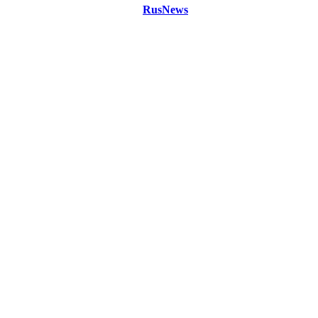
©
Copyright 2021 Портал "
RusNews
.PRO"
- новости России
и мира.