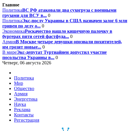
Главное
Политика
ВС РФ атаковали два сухогруза с военными
грузами для ВСУ в...
0
Политика
Экс-послу Украины в США назначен залог 6 млн
гривен по делу о...
0
Экономика
Роскачество нашло кишечную палочку в
бургерах пяти сетей фастфуда...
0
Армия
В Москве четыре девушки опознали похитителей,
им грозят новые...
0
В мире
Экс-депутат Туртиайнен допустил участие
посольства Украины в...
0
Четверг, 06 августа 2026
Политика
Мир
Общество
Армия
Энергетика
Наука
Реклама
Контакты
Регистрация