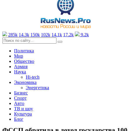
285k
14.3k
150k
102k
14.1k
17.2k
9.2k
Политика
Мир
Общество
Армия
Наука
Hi-tech
Экономика
Энергетика
Бизнес
Спорт
Авто
ТВ и шоу
Культура
Блог
ФССП обратила в доход государства 100