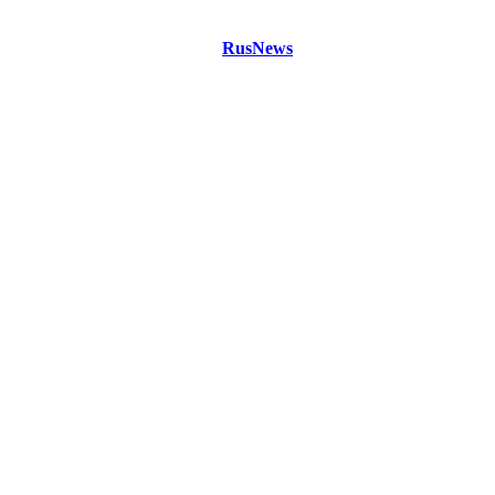
©
Copyright 2021 Портал "
RusNews
.PRO"
- новости России
и мира.