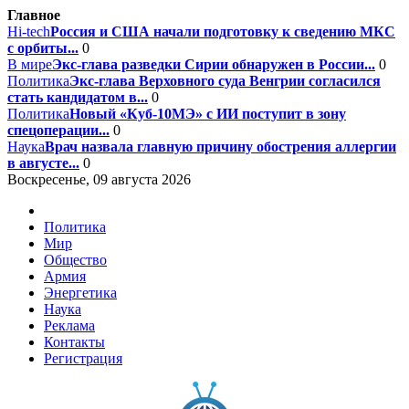
Главное
Hi-tech
Россия и США начали подготовку к сведению МКС
с орбиты...
0
В мире
Экс-глава разведки Сирии обнаружен в России...
0
Политика
Экс-глава Верховного суда Венгрии согласился
стать кандидатом в...
0
Политика
Новый «Куб-10МЭ» с ИИ поступит в зону
спецоперации...
0
Наука
Врач назвала главную причину обострения аллергии
в августе...
0
Воскресенье, 09 августа 2026
Политика
Мир
Общество
Армия
Энергетика
Наука
Реклама
Контакты
Регистрация