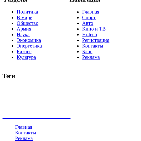
Политика
Главная
В мире
Спорт
Общество
Авто
Армия
Кино и ТВ
Наука
Hi-tech
Экономика
Регистрация
Энергетика
Контакты
Бизнес
Блог
Культура
Реклама
Теги
Россия
Украина
Москва
Израиль
Турция
стрельба
туризм
Крым
Египет
Татарстан
Владимир Путин
Белоруссия
США
Евросоюз
Китай
Госдума
Меркель
безработица
Индия
коррупция
кризис
государство
рейтинг
трагедия
анализ
власть
забастовка
выборы
все теги
Главная
Контакты
Реклама