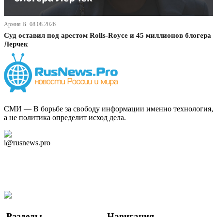
Армия В· 08.08.2026
Суд оставил под арестом Rolls-Royce и 45 миллионов блогера
Лерчек
СМИ — В борьбе за свободу информации именно технология,
а не политика определит исход дела.
Дзен Канал
i@rusnews.pro
Telegram
Мы в Ok
Facebook
Twitter
YouTube
Google Новости
Разделы
Навигация