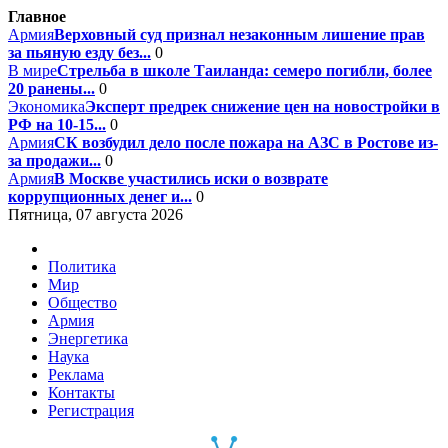
Главное
Армия
Верховный суд признал незаконным лишение прав
за пьяную езду без...
0
В мире
Стрельба в школе Таиланда: семеро погибли, более
20 ранены...
0
Экономика
Эксперт предрек снижение цен на новостройки в
РФ на 10-15...
0
Армия
СК возбудил дело после пожара на АЗС в Ростове из-
за продажи...
0
Армия
В Москве участились иски о возврате
коррупционных денег и...
0
Пятница, 07 августа 2026
Политика
Мир
Общество
Армия
Энергетика
Наука
Реклама
Контакты
Регистрация