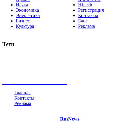
Наука
Hi-tech
Экономика
Регистрация
Энергетика
Контакты
Бизнес
Блог
Культура
Реклама
Теги
Россия
Украина
Москва
Израиль
Турция
стрельба
туризм
Крым
Египет
Татарстан
Владимир Путин
Белоруссия
США
Евросоюз
Китай
Госдума
Меркель
безработица
Индия
коррупция
кризис
государство
рейтинг
трагедия
анализ
власть
забастовка
выборы
все теги
Главная
Контакты
Реклама
©
Copyright 2021 Портал "
RusNews
.PRO"
- новости России
и мира.