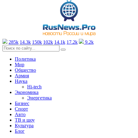
285k
14.3k
150k
102k
14.1k
17.2k
9.2k
Политика
Мир
Общество
Армия
Наука
Hi-tech
Экономика
Энергетика
Бизнес
Спорт
Авто
ТВ и шоу
Культура
Блог