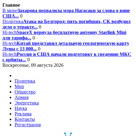
Главное
В мире
Захарова похвалила мэра Нагасаки за слова о вине
США...
0
Политика
Атака на Белгород: пять погибших, СК возбудил
дело о теракте...
0
Hi-tech
SpaceX вернула бесплатную антенну Starlink Mini
для тарифа...
0
Hi-tech
Китай представил детальную геологическую карту
Луны с 13 000...
0
Hi-tech
Россия и США начали подготовку к сведению МКС
с орбиты...
0
Воскресенье, 09 августа 2026
Политика
Мир
Общество
Армия
Энергетика
Наука
Реклама
Контакты
Регистрация