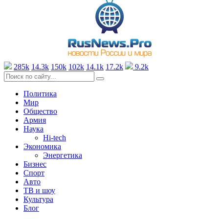
285k
14.3k
150k
102k
14.1k
17.2k
9.2k
Политика
Мир
Общество
Армия
Наука
Hi-tech
Экономика
Энергетика
Бизнес
Спорт
Авто
ТВ и шоу
Культура
Блог