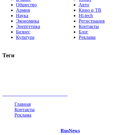
Общество
Авто
Армия
Кино и ТВ
Наука
Hi-tech
Экономика
Регистрация
Энергетика
Контакты
Бизнес
Блог
Культура
Реклама
Теги
Россия
Украина
Москва
Израиль
Турция
стрельба
туризм
Крым
Египет
Татарстан
Владимир Путин
Белоруссия
США
Евросоюз
Китай
Госдума
Меркель
безработица
Индия
коррупция
кризис
государство
рейтинг
трагедия
анализ
власть
забастовка
выборы
все теги
Главная
Контакты
Реклама
©
Copyright 2021 Портал "
RusNews
.PRO"
- новости России