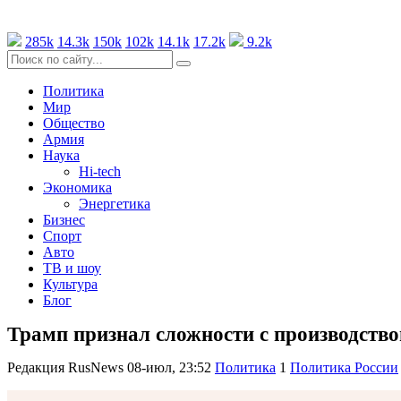
285k
14.3k
150k
102k
14.1k
17.2k
9.2k
Политика
Мир
Общество
Армия
Наука
Hi-tech
Экономика
Энергетика
Бизнес
Спорт
Авто
ТВ и шоу
Культура
Блог
Трамп признал сложности с производством
Редакция RusNews
08-июл, 23:52
Политика
1
Политика России