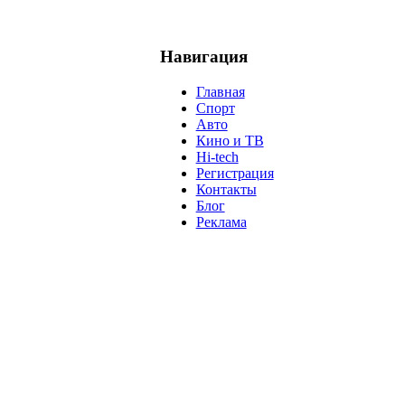
Навигация
Главная
Спорт
Авто
Кино и ТВ
Hi-tech
Регистрация
Контакты
Блог
Реклама
м
Крым
Египет
Татарстан
Владимир Путин
Белоруссия
С
анализ
власть
забастовка
выборы