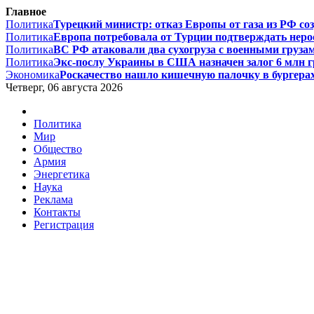
Главное
Политика
Турецкий министр: отказ Европы от газа из РФ соз
Политика
Европа потребовала от Турции подтверждать нерос
Политика
ВС РФ атаковали два сухогруза с военными грузам
Политика
Экс-послу Украины в США назначен залог 6 млн гри
Экономика
Роскачество нашло кишечную палочку в бургерах 
Четверг, 06 августа 2026
Политика
Мир
Общество
Армия
Энергетика
Наука
Реклама
Контакты
Регистрация