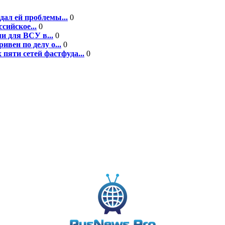
дал ей проблемы...
0
сийское...
0
и для ВСУ в...
0
вен по делу о...
0
пяти сетей фастфуда...
0