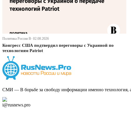
Политика России В· 02.08.2026
Конгресс США подтвердил переговоры с Украиной по
технологиям Patriot
СМИ — В борьбе за свободу информации именно технология, а 
Дзен Канал
i@rusnews.pro
Telegram
Мы в Ok
Facebook
Twitter