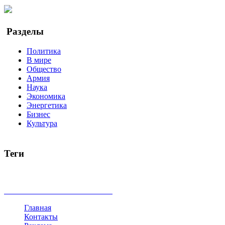
YouTube
Google Новости
Разделы
Политика
В мире
Общество
Армия
Наука
Экономика
Энергетика
Бизнес
Культура
Теги
Россия
Украина
Москва
Израиль
Турция
стрельба
туриз
Индия
коррупция
кризис
государство
рейтинг
трагедия
все теги
Главная
Контакты