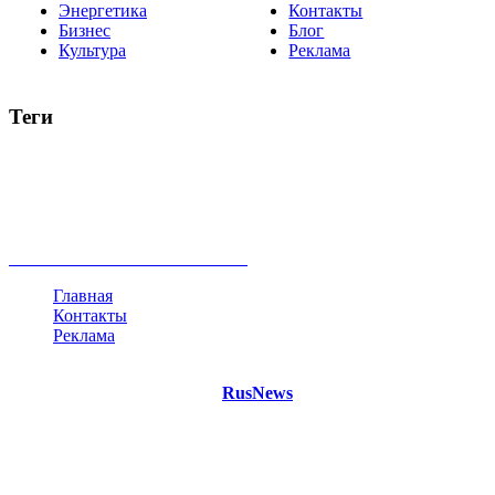
Энергетика
Контакты
Бизнес
Блог
Культура
Реклама
Теги
Россия
Украина
Москва
Израиль
Турция
стрельба
туризм
Крым
Египет
Татарстан
Владимир Путин
Белоруссия
США
Евросоюз
Китай
Госдума
Меркель
безработица
Индия
коррупция
кризис
государство
рейтинг
трагедия
анализ
власть
забастовка
выборы
все теги
Главная
Контакты
Реклама
©
Copyright 2021 Портал "
RusNews
.PRO"
- новости России
и мира.