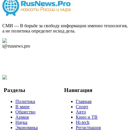
СМИ — В борьбе за свободу информации именно технология,
а не политика определит исход дела.
Дзен Канал
i@rusnews.pro
Telegram
Мы в Ok
Facebook
Twitter
YouTube
Google Новости
Разделы
Навигация
Политика
Главная
В мире
Спорт
Общество
Авто
Армия
Кино и ТВ
Наука
Hi-tech
Экономика
Регистрация