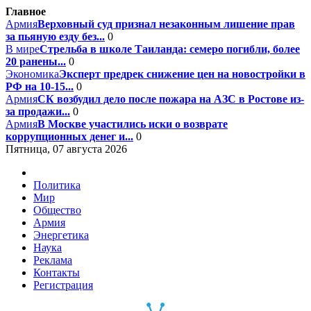
Главное
Армия
Верховный суд признал незаконным лишение прав
за пьяную езду без...
0
В мире
Стрельба в школе Таиланда: семеро погибли, более
20 ранены...
0
Экономика
Эксперт предрек снижение цен на новостройки в
РФ на 10-15...
0
Армия
СК возбудил дело после пожара на АЗС в Ростове из-
за продажи...
0
Армия
В Москве участились иски о возврате
коррупционных денег и...
0
Пятница, 07 августа 2026
Политика
Мир
Общество
Армия
Энергетика
Наука
Реклама
Контакты
Регистрация