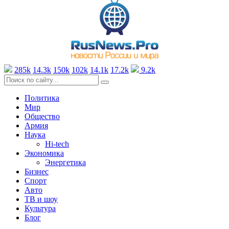
285k
14.3k
150k
102k
14.1k
17.2k
9.2k
Политика
Мир
Общество
Армия
Наука
Hi-tech
Экономика
Энергетика
Бизнес
Спорт
Авто
ТВ и шоу
Культура
Блог