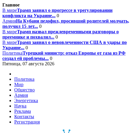
Главное
В мире
Трамп заявил о прогрессе в урегулировании
конфликта на Украине...
0
Армия
На Кубани педофил, просивший родителей молчать,
получил 15 лет...
0
В мире
Трамп назвал преждевременными разговоры о
преемнике и похвалил...
0
В мире
Трамп заявил о невовлеченности США в удары по
Украине...
0
Политика
Турецкий министр: отказ Европы от газа из РФ
создал ей проблемы...
0
Пятница, 07 августа 2026
Политика
Мир
Общество
Армия
Энергетика
Наука
Реклама
Контакты
Регистрация