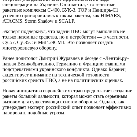
спецоперации на Украине. Он отметил, что зенитные
ракетные комплексы С-400, БУК-3, ТОР и Панцирь-С1
успешно приноровились к таким ракетам, как HIMARS,
ATACMS, Storm Shadow и SCALP.
Эксперт подчеркнул, что задачи ПВО могут выполнять не
только наземные средства, но и истребители — в частности,
Су-57, Су-35С и МиГ-29СМТ. Это позволяет создать
многоуровневую оборону.
Ранее политолог Дмитрий Журавлев в беседе с «Лентой.ру»
назвал Великобританию, Германию и Францию главными
подстрекателями украинского конфликта. Однако Баранец
акцентирует внимание на технической готовности
российских средств ПВО, а не на политических оценках.
Новая инициатива европейских стран предполагает создание
ракеты большой дальности, которая может стать серьезным
вызовом для существующих систем обороны. Однако, как
утверждает эксперт, российский опыт позволяет эффективно
парировать подобные угрозы.