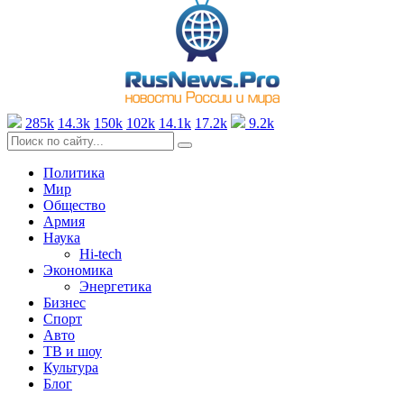
285k
14.3k
150k
102k
14.1k
17.2k
9.2k
Политика
Мир
Общество
Армия
Наука
Hi-tech
Экономика
Энергетика
Бизнес
Спорт
Авто
ТВ и шоу
Культура
Блог