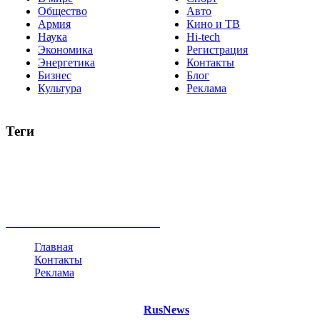
Общество
Авто
Армия
Кино и ТВ
Наука
Hi-tech
Экономика
Регистрация
Энергетика
Контакты
Бизнес
Блог
Культура
Реклама
Теги
Россия
Украина
Москва
Израиль
Турция
стрельба
туризм
Крым
Египет
Татарстан
Владимир Путин
Белоруссия
США
Евросоюз
Китай
Госдума
Меркель
безработица
Индия
коррупция
кризис
государство
рейтинг
трагедия
анализ
власть
забастовка
выборы
все теги
Главная
Контакты
Реклама
©
Copyright 2021 Портал "
RusNews
.PRO"
- новости России