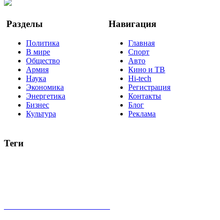
Google Новости
Разделы
Навигация
Политика
Главная
В мире
Спорт
Общество
Авто
Армия
Кино и ТВ
Наука
Hi-tech
Экономика
Регистрация
Энергетика
Контакты
Бизнес
Блог
Культура
Реклама
Теги
Россия
Украина
Москва
Израиль
Турция
стрельба
туризм
Крым
Египет
Татарстан
Владимир Путин
Белоруссия
США
Евросоюз
Китай
Госдума
Меркель
безработица
Индия
коррупция
кризис
государство
рейтинг
трагедия
анализ
власть
забастовка
выборы
все теги