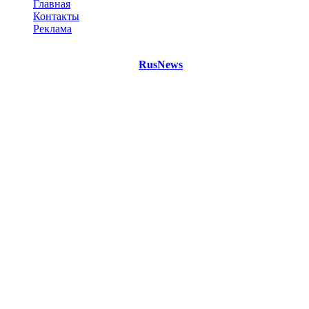
Главная
Контакты
Реклама
©
Copyright 2021 Портал "
RusNews
.PRO"
- новости России
и мира.