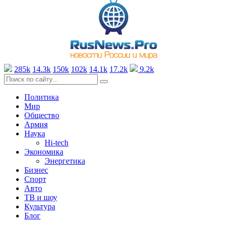
285k
14.3k
150k
102k
14.1k
17.2k
9.2k
Политика
Мир
Общество
Армия
Наука
Hi-tech
Экономика
Энергетика
Бизнес
Спорт
Авто
ТВ и шоу
Культура
Блог