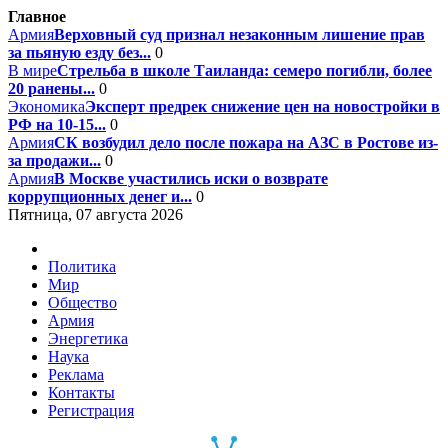
Главное
Армия
Верховный суд признал незаконным лишение прав
за пьяную езду без...
0
В мире
Стрельба в школе Таиланда: семеро погибли, более
20 ранены...
0
Экономика
Эксперт предрек снижение цен на новостройки в
РФ на 10-15...
0
Армия
СК возбудил дело после пожара на АЗС в Ростове из-
за продажи...
0
Армия
В Москве участились иски о возврате
коррупционных денег и...
0
Пятница, 07 августа 2026
Политика
Мир
Общество
Армия
Энергетика
Наука
Реклама
Контакты
Регистрация