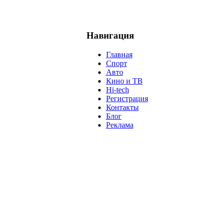
Навигация
Главная
Спорт
Авто
Кино и ТВ
Hi-tech
Регистрация
Контакты
Блог
Реклама
м
Крым
Египет
Татарстан
Владимир Путин
Белоруссия
С
анализ
власть
забастовка
выборы