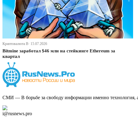
Криптовалюта В· 15.07.2026
Bitmine заработал $46 млн на стейкинге Ethereum за
квартал
СМИ — В борьбе за свободу информации именно технология, а 
Дзен Канал
i@rusnews.pro
Telegram
Мы в Ok
Facebook
Twitter