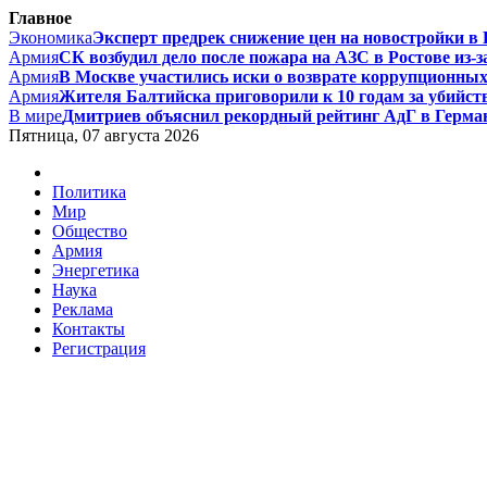
Главное
Экономика
Эксперт предрек снижение цен на новостройки в Р
Армия
СК возбудил дело после пожара на АЗС в Ростове из-за
Армия
В Москве участились иски о возврате коррупционных д
Армия
Жителя Балтийска приговорили к 10 годам за убийст
В мире
Дмитриев объяснил рекордный рейтинг АдГ в Герман
Пятница, 07 августа 2026
Политика
Мир
Общество
Армия
Энергетика
Наука
Реклама
Контакты
Регистрация