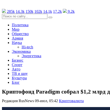
285k
14.3k
150k
102k
14.1k
17.2k
9.2k
Политика
Мир
Общество
Армия
Наука
Hi-tech
Экономика
Энергетика
Бизнес
Спорт
Авто
ТВ и шоу
Культура
Блог
Криптофонд Paradigm собрал $1,2 млрд д
Редакция RusNews
09-июл, 05:42
Криптовалюта