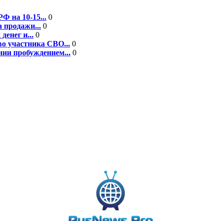
Ф на 10-15...
0
 продажи...
0
енег и...
0
во участника СВО...
0
ии пробуждением...
0