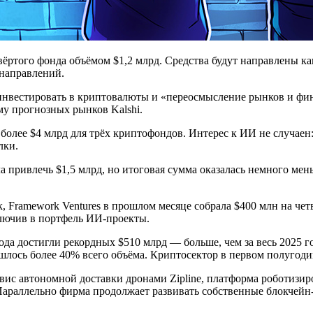
ёртого фонда объёмом $1,2 млрд. Средства будут направлены ка
 направлений.
инвестировать в криптовалюты и «переосмысление рынков и фин
у прогнозных рынков Kalshi.
а более $4 млрд для трёх криптофондов. Интерес к ИИ не случа
лки.
вала привлечь $1,5 млрд, но итоговая сумма оказалась немного 
, Framework Ventures в прошлом месяце собрала $400 млн на че
включив в портфель ИИ-проекты.
а достигли рекордных $510 млрд — больше, чем за весь 2025 го
шлось более 40% всего объёма. Криптосектор в первом полугоди
ис автономной доставки дронами Zipline, платформа роботизир
Параллельно фирма продолжает развивать собственные блокчейн-