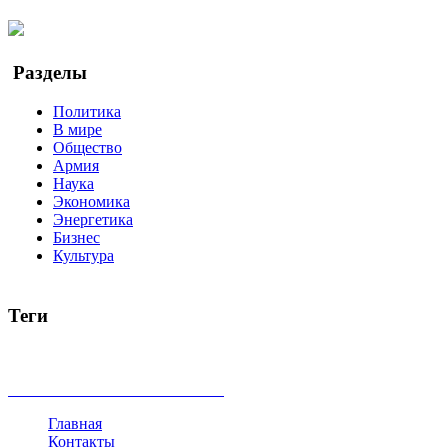
YouTube
Google Новости
Разделы
Политика
В мире
Общество
Армия
Наука
Экономика
Энергетика
Бизнес
Культура
Теги
Россия
Украина
Москва
Израиль
Турция
стрельба
туриз
Индия
коррупция
кризис
государство
рейтинг
трагедия
все теги
Главная
Контакты