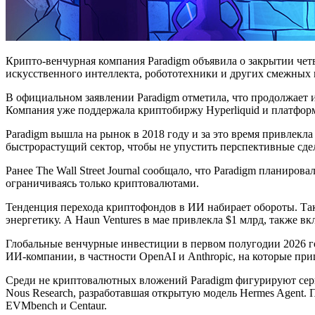
Крипто-венчурная компания Paradigm объявила о закрытии четв
искусственного интеллекта, робототехники и других смежных
В официальном заявлении Paradigm отметила, что продолжает 
Компания уже поддержала криптобиржу Hyperliquid и платформ
Paradigm вышла на рынок в 2018 году и за это время привлекл
быстрорастущий сектор, чтобы не упустить перспективные сде
Ранее The Wall Street Journal сообщало, что Paradigm планиро
ограничиваясь только криптовалютами.
Тенденция перехода криптофондов в ИИ набирает обороты. Так
энергетику. А Haun Ventures в мае привлекла $1 млрд, также 
Глобальные венчурные инвестиции в первом полугодии 2026 год
ИИ-компании, в частности OpenAI и Anthropic, на которые при
Среди не криптовалютных вложений Paradigm фигурируют серв
Nous Research, разработавшая открытую модель Hermes Agent. 
EVMbench и Centaur.