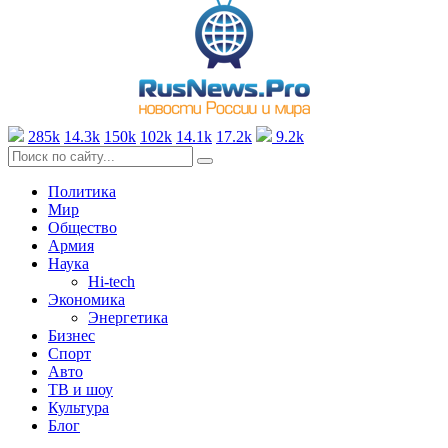
285k
14.3k
150k
102k
14.1k
17.2k
9.2k
Политика
Мир
Общество
Армия
Наука
Hi-tech
Экономика
Энергетика
Бизнес
Спорт
Авто
ТВ и шоу
Культура
Блог