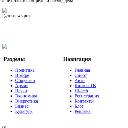
а не политика определит исход дела.
Дзен Канал
i@rusnews.pro
Telegram
Мы в Ok
Facebook
Twitter
YouTube
Google Новости
Разделы
Навигация
Политика
Главная
В мире
Спорт
Общество
Авто
Армия
Кино и ТВ
Наука
Hi-tech
Экономика
Регистрация
Энергетика
Контакты
Бизнес
Блог
Культура
Реклама