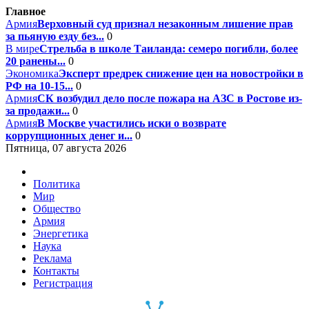
Главное
Армия
Верховный суд признал незаконным лишение прав
за пьяную езду без...
0
В мире
Стрельба в школе Таиланда: семеро погибли, более
20 ранены...
0
Экономика
Эксперт предрек снижение цен на новостройки в
РФ на 10-15...
0
Армия
СК возбудил дело после пожара на АЗС в Ростове из-
за продажи...
0
Армия
В Москве участились иски о возврате
коррупционных денег и...
0
Пятница, 07 августа 2026
Политика
Мир
Общество
Армия
Энергетика
Наука
Реклама
Контакты
Регистрация