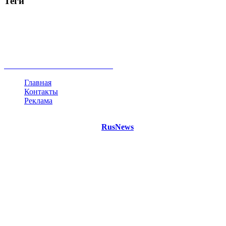
Теги
Россия
Украина
Москва
Израиль
Турция
стрельба
туризм
Крым
Египет
Татарстан
Владимир Путин
Белоруссия
США
Евросоюз
Китай
Госдума
Меркель
безработица
Индия
коррупция
кризис
государство
рейтинг
трагедия
анализ
власть
забастовка
выборы
все теги
Главная
Контакты
Реклама
©
Copyright 2021 Портал "
RusNews
.PRO"
- новости России
и мира.