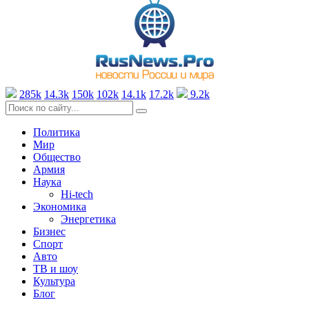
285k
14.3k
150k
102k
14.1k
17.2k
9.2k
Политика
Мир
Общество
Армия
Наука
Hi-tech
Экономика
Энергетика
Бизнес
Спорт
Авто
ТВ и шоу
Культура
Блог