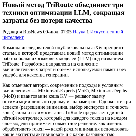
Новый метод TriRoute объединяет три
техники оптимизации LLM, сокращая
затраты без потери качества
Редакция RusNews
09-июл, 07:05
Наука
1
Искусственный
интеллект
Команда исследователей опубликовала на arXiv препринт
статьи, в которой представила новый метод оптимизации
работы больших языковых моделей (LLM) под названием
TriRoute. Разработка направлена на снижение
вычислительных затрат и объёма используемой памяти без
ущерба для качества генерации.
Как отмечают авторы, современные подходы к условным
вычислениям — Mixture-of-Experts (MoE), Mixture-of-Depths
(MoD) и квантование кэша KV — решают задачу
оптимизации лишь по одному из параметров. Однако эти три
аспекта (разрешение внимания, выбор экспертов и точность
кэша) сильно взаимосвязаны. TriRoute предлагает единый
лёгкий контроллер, который для каждого токена на каждом
слое модели принимает совместное решение: как именно
обрабатывать токен — какой режим внимания использовать,
какие эксперты активировать и с какой разрядностью