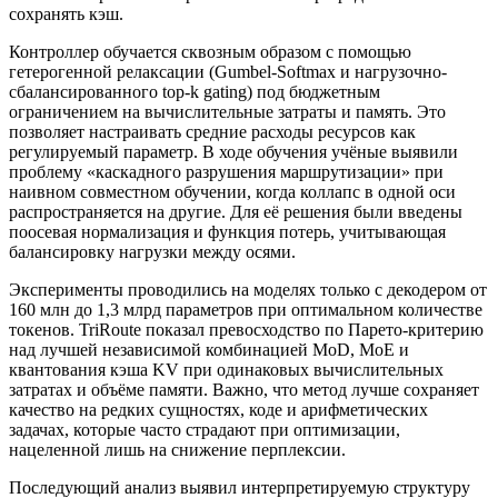
сохранять кэш.
Контроллер обучается сквозным образом с помощью
гетерогенной релаксации (Gumbel-Softmax и нагрузочно-
сбалансированного top-k gating) под бюджетным
ограничением на вычислительные затраты и память. Это
позволяет настраивать средние расходы ресурсов как
регулируемый параметр. В ходе обучения учёные выявили
проблему «каскадного разрушения маршрутизации» при
наивном совместном обучении, когда коллапс в одной оси
распространяется на другие. Для её решения были введены
поосевая нормализация и функция потерь, учитывающая
балансировку нагрузки между осями.
Эксперименты проводились на моделях только с декодером от
160 млн до 1,3 млрд параметров при оптимальном количестве
токенов. TriRoute показал превосходство по Парето-критерию
над лучшей независимой комбинацией MoD, MoE и
квантования кэша KV при одинаковых вычислительных
затратах и объёме памяти. Важно, что метод лучше сохраняет
качество на редких сущностях, коде и арифметических
задачах, которые часто страдают при оптимизации,
нацеленной лишь на снижение перплексии.
Последующий анализ выявил интерпретируемую структуру