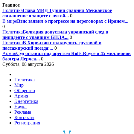
Главное
Политика
Глава МИД Турции сравнил Мекканское
соглашение о защите с пятой...
0
В мире
Вэнс заявил о прогрессе на переговорах с Ираном...
0
Политика
Болгария допустила украинский след в
инциденте с упавшим БПЛА...
0
Политика
В Хорватии столкнулись грузовой и
пассажирский поезда:...
0
Армия
Суд оставил под арестом Rolls-Royce и 45 миллионов
блогера Лерчек...
0
Суббота, 08 августа 2026
Политика
Мир
Общество
Армия
Энергетика
Наука
Реклама
Контакты
Регистрация