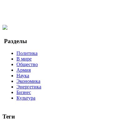
Мы в Ok
Facebook
Twitter
YouTube
Google Новости
Разделы
Политика
В мире
Общество
Армия
Наука
Экономика
Энергетика
Бизнес
Культура
Теги
Россия
Украина
Москва
Израиль
Турция
стрельба
туриз
Индия
коррупция
кризис
государство
рейтинг
трагедия