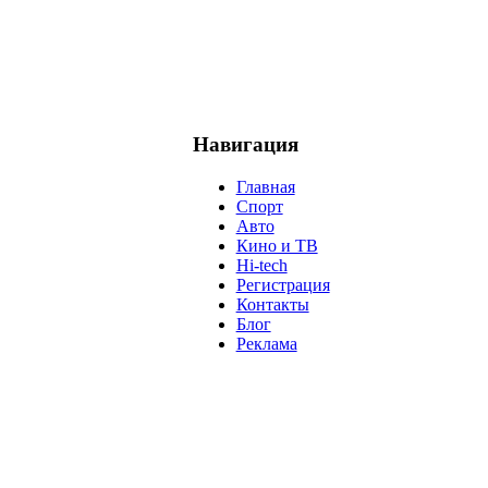
Навигация
Главная
Спорт
Авто
Кино и ТВ
Hi-tech
Регистрация
Контакты
Блог
Реклама
м
Крым
Египет
Татарстан
Владимир Путин
Белоруссия
С
анализ
власть
забастовка
выборы