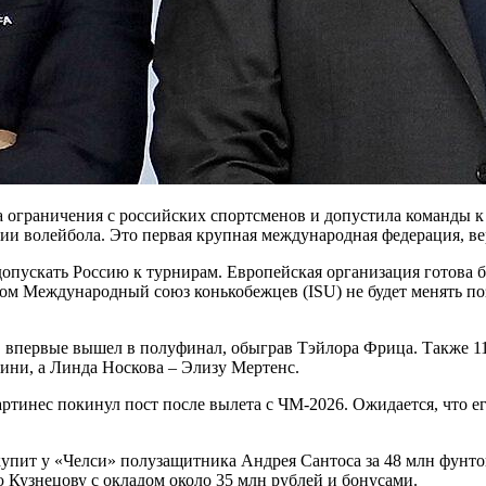
ограничения с российских спортсменов и допустила команды к 
и волейбола. Это первая крупная международная федерация, в
пускать Россию к турнирам. Европейская организация готова 
ом Международный союз конькобежцев (ISU) не будет менять по
 впервые вышел в полуфинал, обыграв Тэйлора Фрица. Также 1
ини, а Линда Носкова – Элизу Мертенс.
артинес покинул пост после вылета с ЧМ-2026. Ожидается, что 
упит у «Челси» полузащитника Андрея Сантоса за 48 млн фунто
Кузнецову с окладом около 35 млн рублей и бонусами.