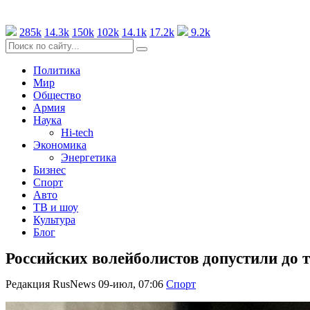
285k
14.3k
150k
102k
14.1k
17.2k
9.2k
Политика
Мир
Общество
Армия
Наука
Hi-tech
Экономика
Энергетика
Бизнес
Спорт
Авто
ТВ и шоу
Культура
Блог
Российских волейболистов допустили до
Редакция RusNews
09-июл, 07:06
Спорт