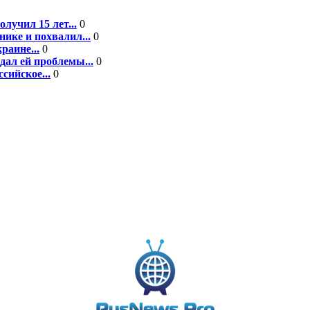
лучил 15 лет...
0
ике и похвалил...
0
раине...
0
дал ей проблемы...
0
сийское...
0