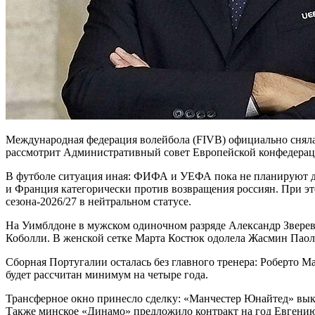
Международная федерация волейбола (FIVB) официально сняла 
рассмотрит Административный совет Европейской конфедераци
В футболе ситуация иная: ФИФА и УЕФА пока не планируют до
и Франция категорически против возвращения россиян. При эт
сезона-2026/27 в нейтральном статусе.
На Уимблдоне в мужском одиночном разряде Александр Зверев
Коболли. В женской сетке Марта Костюк одолела Жасмин Паол
Сборная Португалии осталась без главного тренера: Роберто М
будет рассчитан минимум на четыре года.
Трансферное окно принесло сделку: «Манчестер Юнайтед» вык
Также минское «Динамо» предложило контракт на год Евгению 