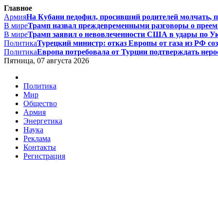
Главное
Армия
На Кубани педофил, просивший родителей молчать, по
В мире
Трамп назвал преждевременными разговоры о преемн
В мире
Трамп заявил о невовлеченности США в удары по Ук
Политика
Турецкий министр: отказ Европы от газа из РФ соз
Политика
Европа потребовала от Турции подтверждать нерос
Пятница, 07 августа 2026
Политика
Мир
Общество
Армия
Энергетика
Наука
Реклама
Контакты
Регистрация