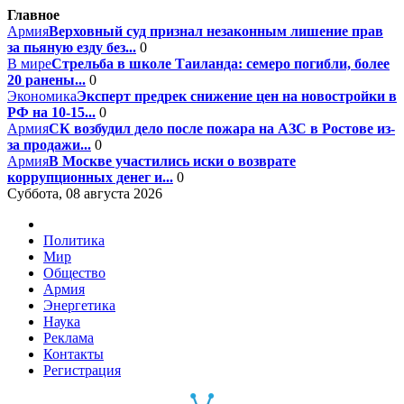
Главное
Армия
Верховный суд признал незаконным лишение прав
за пьяную езду без...
0
В мире
Стрельба в школе Таиланда: семеро погибли, более
20 ранены...
0
Экономика
Эксперт предрек снижение цен на новостройки в
РФ на 10-15...
0
Армия
СК возбудил дело после пожара на АЗС в Ростове из-
за продажи...
0
Армия
В Москве участились иски о возврате
коррупционных денег и...
0
Суббота, 08 августа 2026
Политика
Мир
Общество
Армия
Энергетика
Наука
Реклама
Контакты
Регистрация