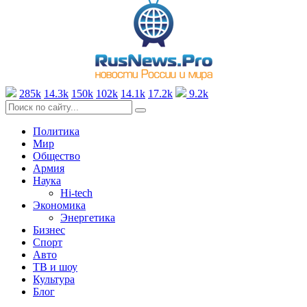
285k
14.3k
150k
102k
14.1k
17.2k
9.2k
Политика
Мир
Общество
Армия
Наука
Hi-tech
Экономика
Энергетика
Бизнес
Спорт
Авто
ТВ и шоу
Культура
Блог