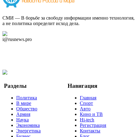
СМИ — В борьбе за свободу информации именно технология,
а не политика определит исход дела.
Дзен Канал
i@rusnews.pro
Telegram
Мы в Ok
Facebook
Twitter
YouTube
Google Новости
Разделы
Навигация
Политика
Главная
В мире
Спорт
Общество
Авто
Армия
Кино и ТВ
Наука
Hi-tech
Экономика
Регистрация
Энергетика
Контакты
Бизнес
Блог