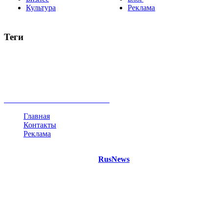
Культура
Реклама
Теги
Россия
Украина
Москва
Израиль
Турция
стрельба
туризм
Крым
Египет
Татарстан
Владимир Путин
Белоруссия
США
Евросоюз
Китай
Госдума
Меркель
безработица
Индия
коррупция
кризис
государство
рейтинг
трагедия
анализ
власть
забастовка
выборы
все теги
Главная
Контакты
Реклама
©
Copyright 2021 Портал "
RusNews
.PRO"
- новости России
и мира.