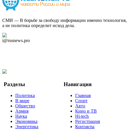
СМИ — В борьбе за свободу информации именно технология,
а не политика определит исход дела.
Дзен Канал
i@rusnews.pro
Telegram
Мы в Ok
Facebook
Twitter
YouTube
Google Новости
Разделы
Навигация
Политика
Главная
В мире
Спорт
Общество
Авто
Армия
Кино и ТВ
Наука
Hi-tech
Экономика
Регистрация
Энергетика
Контакты