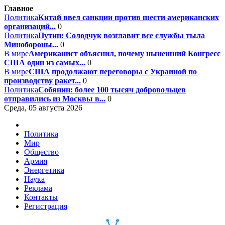
Главное
Политика
Китай ввел санкции против шести американских
организаций...
0
Политика
Путин: Солодчук возглавит все службы тыла
Минобороны...
0
В мире
Американист объяснил, почему нынешний Конгресс
США один из самых...
0
В мире
США продолжают переговоры с Украиной по
производству ракет...
0
Политика
Собянин: более 100 тысяч добровольцев
отправились из Москвы в...
0
Среда, 05 августа 2026
Политика
Мир
Общество
Армия
Энергетика
Наука
Реклама
Контакты
Регистрация