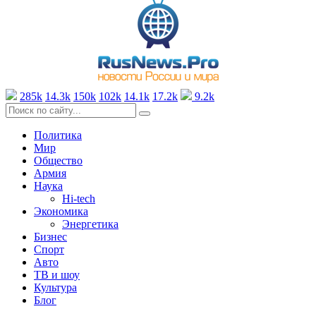
285k
14.3k
150k
102k
14.1k
17.2k
9.2k
Политика
Мир
Общество
Армия
Наука
Hi-tech
Экономика
Энергетика
Бизнес
Спорт
Авто
ТВ и шоу
Культура
Блог