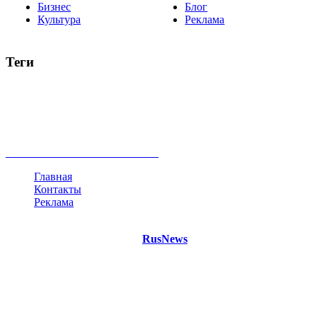
Бизнес
Блог
Культура
Реклама
Теги
Россия
Украина
Москва
Израиль
Турция
стрельба
туризм
Крым
Египет
Татарстан
Владимир Путин
Белоруссия
США
Евросоюз
Китай
Госдума
Меркель
безработица
Индия
коррупция
кризис
государство
рейтинг
трагедия
анализ
власть
забастовка
выборы
все теги
Главная
Контакты
Реклама
©
Copyright 2021 Портал "
RusNews
.PRO"
- новости России
и мира.