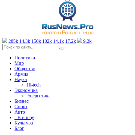
285k
14.3k
150k
102k
14.1k
17.2k
9.2k
Политика
Мир
Общество
Армия
Наука
Hi-tech
Экономика
Энергетика
Бизнес
Спорт
Авто
ТВ и шоу
Культура
Блог