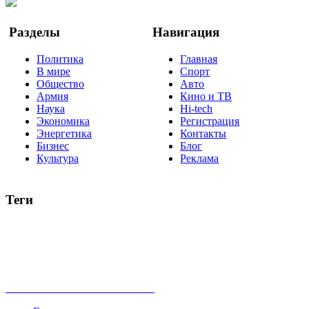
Google Новости
Разделы
Навигация
Политика
Главная
В мире
Спорт
Общество
Авто
Армия
Кино и ТВ
Наука
Hi-tech
Экономика
Регистрация
Энергетика
Контакты
Бизнес
Блог
Культура
Реклама
Теги
Россия
Украина
Москва
Израиль
Турция
стрельба
туризм
Крым
Египет
Татарстан
Владимир Путин
Белоруссия
США
Евросоюз
Китай
Госдума
Меркель
безработица
Индия
коррупция
кризис
государство
рейтинг
трагедия
анализ
власть
забастовка
выборы
все теги