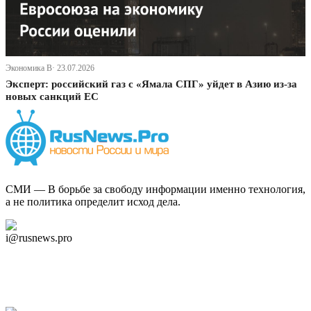
Экономика В· 23.07.2026
Эксперт: российский газ с «Ямала СПГ» уйдет в Азию из-за
новых санкций ЕС
СМИ — В борьбе за свободу информации именно технология,
а не политика определит исход дела.
Дзен Канал
i@rusnews.pro
Telegram
Мы в Ok
Facebook
Twitter
YouTube