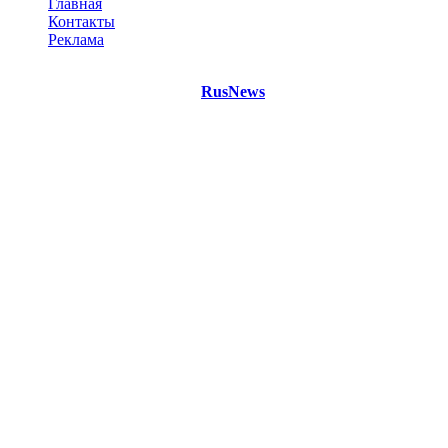
Главная
Контакты
Реклама
©
Copyright 2021 Портал "
RusNews
.PRO"
- новости России
и мира.