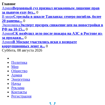
Главное
Армия
Верховный суд признал незаконным лишение прав
за пьяную езду без...
0
В мире
Стрельба в школе Таиланда: семеро погибли, более
20 ранены...
0
Экономика
Эксперт предрек снижение цен на новостройки в
РФ на 10-15...
0
Армия
СК возбудил дело после пожара на АЗС в Ростове из-
за продажи...
0
Армия
В Москве участились иски о возврате
коррупционных денег и...
0
Суббота, 08 августа 2026
Политика
Мир
Общество
Армия
Энергетика
Наука
Реклама
Контакты
Регистрация