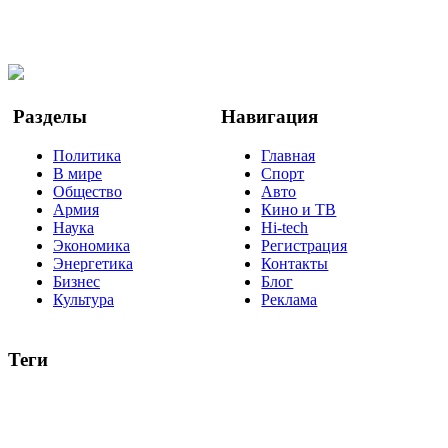
Мы в Ok
Facebook
Twitter
YouTube
Google Новости
Разделы
Навигация
Политика
Главная
В мире
Спорт
Общество
Авто
Армия
Кино и ТВ
Наука
Hi-tech
Экономика
Регистрация
Энергетика
Контакты
Бизнес
Блог
Культура
Реклама
Теги
Россия
Украина
Москва
Израиль
Турция
стрельба
туризм
Крым
Египет
Татарстан
Владимир Путин
Белоруссия
США
Евросоюз
Китай
Госдума
Меркель