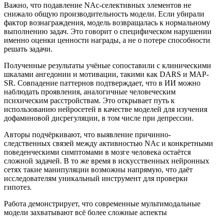
Важно, что подавление NAc-селективных элементов не
снижало общую производительность модели. Если убирали
фактор вознаграждения, модель возвращалась к нормальному
выполнению задач. Это говорит о специфическом нарушении
именно оценки ценности награды, а не о потере способности
решать задачи.
Полученные результаты учёные сопоставили с клиническими
шкалами ангедонии и мотивации, такими как DARS и MAP-
SR. Совпадение паттернов подтверждает, что в ИИ можно
наблюдать проявления, аналогичные человеческим
психическим расстройствам. Это открывает путь к
использованию нейросетей в качестве моделей для изучения
дофаминовой дисрегуляции, в том числе при депрессии.
Авторы подчёркивают, что выявление причинно-
следственных связей между активностью NAc и конкретными
поведенческими симптомами в мозге человека остаётся
сложной задачей. В то же время в искусственных нейронных
сетях такие манипуляции возможны напрямую, что даёт
исследователям уникальный инструмент для проверки
гипотез.
Работа демонстрирует, что современные мультимодальные
модели захватывают всё более сложные аспекты