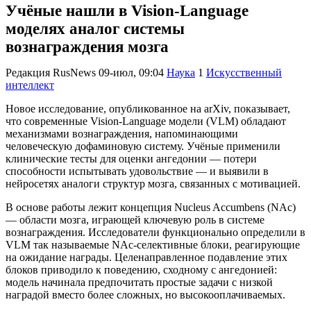
Учёные нашли в Vision-Language
моделях аналог системы
вознаграждения мозга
Редакция RusNews
09-июл, 09:04
Наука
1
Искусственный
интеллект
Новое исследование, опубликованное на arXiv, показывает,
что современные Vision-Language модели (VLM) обладают
механизмами вознаграждения, напоминающими
человеческую дофаминовую систему. Учёные применили
клинические тесты для оценки ангедонии — потери
способности испытывать удовольствие — и выявили в
нейросетях аналоги структур мозга, связанных с мотивацией.
В основе работы лежит концепция Nucleus Accumbens (NAc)
— области мозга, играющей ключевую роль в системе
вознаграждения. Исследователи функционально определили в
VLM так называемые NAc-селективные блоки, реагирующие
на ожидание награды. Целенаправленное подавление этих
блоков приводило к поведению, сходному с ангедонией:
модель начинала предпочитать простые задачи с низкой
наградой вместо более сложных, но высокооплачиваемых.