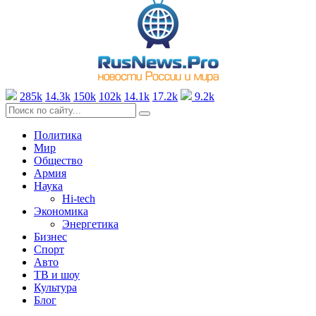
285k
14.3k
150k
102k
14.1k
17.2k
9.2k
Политика
Мир
Общество
Армия
Наука
Hi-tech
Экономика
Энергетика
Бизнес
Спорт
Авто
ТВ и шоу
Культура
Блог