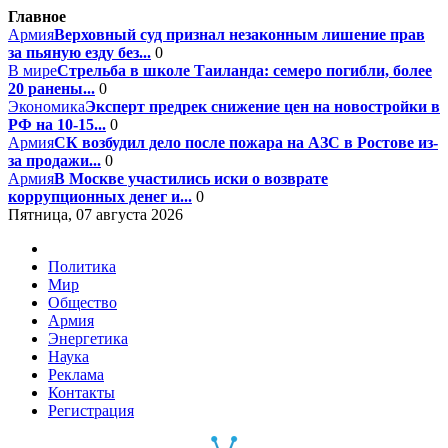
Главное
Армия
Верховный суд признал незаконным лишение прав
за пьяную езду без...
0
В мире
Стрельба в школе Таиланда: семеро погибли, более
20 ранены...
0
Экономика
Эксперт предрек снижение цен на новостройки в
РФ на 10-15...
0
Армия
СК возбудил дело после пожара на АЗС в Ростове из-
за продажи...
0
Армия
В Москве участились иски о возврате
коррупционных денег и...
0
Пятница, 07 августа 2026
Политика
Мир
Общество
Армия
Энергетика
Наука
Реклама
Контакты
Регистрация