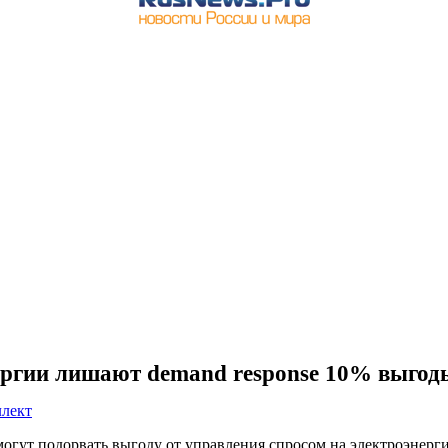
нергии лишают demand response 10% выгод
ллект
гут подорвать выгоду от управления спросом на электроэнерги