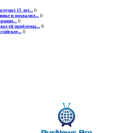
лучил 15 лет...
0
ике и похвалил...
0
раине...
0
дал ей проблемы...
0
сийское...
0