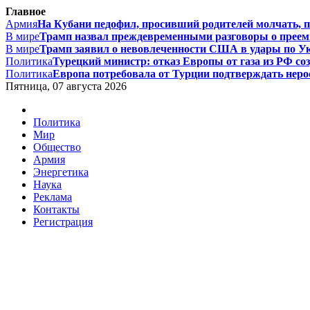
Главное
Армия
На Кубани педофил, просивший родителей молчать, по
В мире
Трамп назвал преждевременными разговоры о преемн
В мире
Трамп заявил о невовлеченности США в удары по Ук
Политика
Турецкий министр: отказ Европы от газа из РФ соз
Политика
Европа потребовала от Турции подтверждать нерос
Пятница, 07 августа 2026
Политика
Мир
Общество
Армия
Энергетика
Наука
Реклама
Контакты
Регистрация