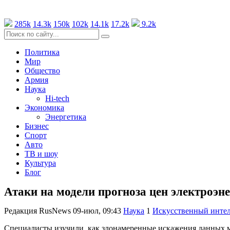
285k
14.3k
150k
102k
14.1k
17.2k
9.2k
Политика
Мир
Общество
Армия
Наука
Hi-tech
Экономика
Энергетика
Бизнес
Спорт
Авто
ТВ и шоу
Культура
Блог
Атаки на модели прогноза цен электроэ
Редакция RusNews
09-июл, 09:43
Наука
1
Искусственный инте
Специалисты изучили, как злонамеренные искажения данных мо