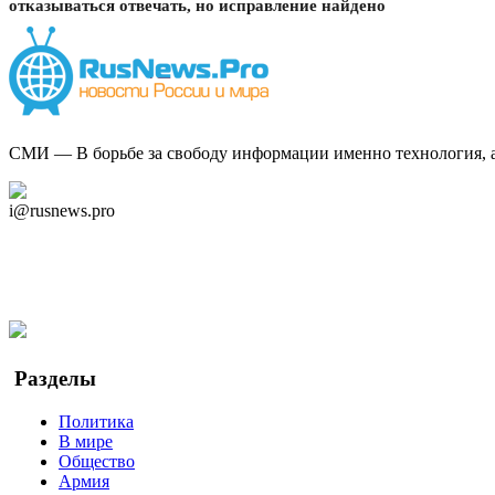
отказываться отвечать, но исправление найдено
СМИ — В борьбе за свободу информации именно технология, а 
Дзен Канал
i@rusnews.pro
Telegram
Мы в Ok
Facebook
Twitter
YouTube
Google Новости
Разделы
Политика
В мире
Общество
Армия