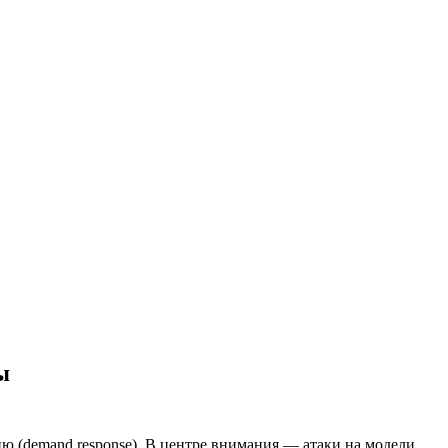
ы
ю (demand response). В центре внимания — атаки на модели