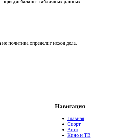
при дисбалансе табличных данных
не политика определит исход дела.
Навигация
Главная
Спорт
Авто
Кино и ТВ