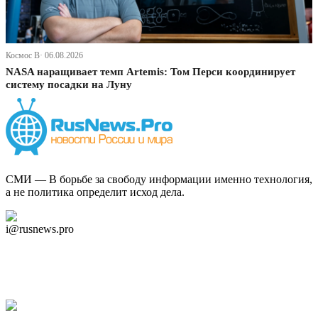
Космос В· 06.08.2026
NASA наращивает темп Artemis: Том Перси координирует
систему посадки на Луну
СМИ — В борьбе за свободу информации именно технология,
а не политика определит исход дела.
Дзен Канал
i@rusnews.pro
Telegram
Мы в Ok
Facebook
Twitter
YouTube
Google Новости