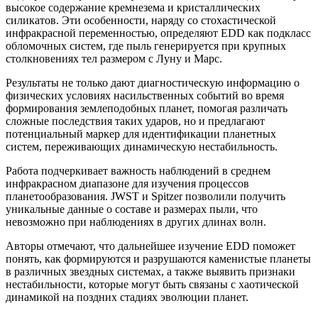
высокое содержание кремнезема и кристаллических
силикатов. Эти особенности, наряду со стохастической
инфракрасной переменностью, определяют EDD как подкласс
обломочных систем, где пыль генерируется при крупных
столкновениях тел размером с Луну и Марс.
Результаты не только дают диагностическую информацию о
физических условиях насильственных событий во время
формирования землеподобных планет, помогая различать
сложные последствия таких ударов, но и предлагают
потенциальный маркер для идентификации планетных
систем, переживающих динамическую нестабильность.
Работа подчеркивает важность наблюдений в среднем
инфракрасном диапазоне для изучения процессов
планетообразования. JWST и Spitzer позволили получить
уникальные данные о составе и размерах пыли, что
невозможно при наблюдениях в других длинах волн.
Авторы отмечают, что дальнейшее изучение EDD поможет
понять, как формируются и разрушаются каменистые планеты
в различных звездных системах, а также выявить признаки
нестабильности, которые могут быть связаны с хаотической
динамикой на поздних стадиях эволюции планет.