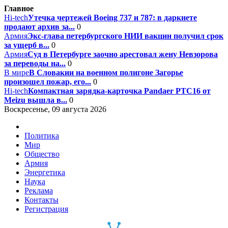
Главное
Hi-tech
Утечка чертежей Boeing 737 и 787: в даркнете
продают архив за...
0
Армия
Экс-глава петербургского НИИ вакцин получил срок
за ущерб в...
0
Армия
Суд в Петербурге заочно арестовал жену Невзорова
за переводы на...
0
В мире
В Словакии на военном полигоне Загорье
произошел пожар, его...
0
Hi-tech
Компактная зарядка-карточка Pandaer PTC16 от
Meizu вышла в...
0
Воскресенье, 09 августа 2026
Политика
Мир
Общество
Армия
Энергетика
Наука
Реклама
Контакты
Регистрация