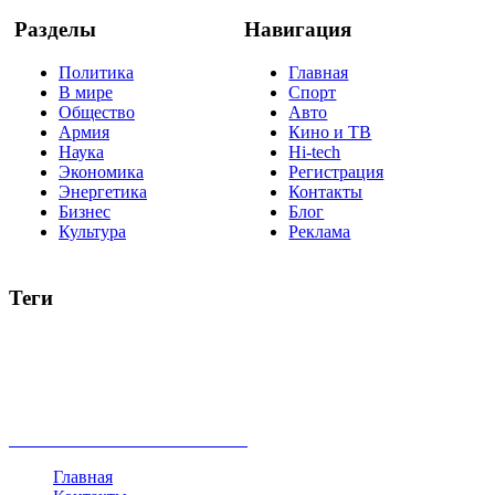
Разделы
Навигация
Политика
Главная
В мире
Спорт
Общество
Авто
Армия
Кино и ТВ
Наука
Hi-tech
Экономика
Регистрация
Энергетика
Контакты
Бизнес
Блог
Культура
Реклама
Теги
Россия
Украина
Москва
Израиль
Турция
стрельба
туризм
Крым
Египет
Татарстан
Владимир Путин
Белоруссия
США
Евросоюз
Китай
Госдума
Меркель
безработица
Индия
коррупция
кризис
государство
рейтинг
трагедия
анализ
власть
забастовка
выборы
все теги
Главная