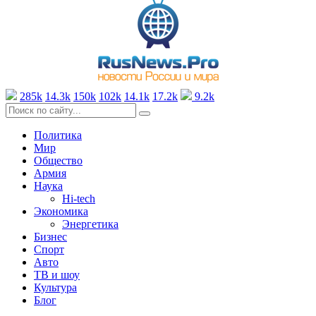
285k
14.3k
150k
102k
14.1k
17.2k
9.2k
Политика
Мир
Общество
Армия
Наука
Hi-tech
Экономика
Энергетика
Бизнес
Спорт
Авто
ТВ и шоу
Культура
Блог