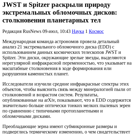
JWST и Spitzer раскрыли природу
экстремальных обломочных дисков:
столкновения планетарных тел
Редакция RusNews
09-июл, 10:43
Наука
1
Космос
Международная команда астрономов провела детальный
анализ 21 экстремального обломочного диска (EDD) с
использованием данных космических телескопов JWST и
Spitzer. Эти диски, окружающие зрелые звезды, выделяются
нерегулярной инфракрасной переменностью, что указывает на
масштабные столкновения в ходе формирования или
разрушения каменистых планет.
Исследователи изучили средние инфракрасные спектры этих
объектов, чтобы выяснить связь между минералогией пыли от
столкновений и возрастом систем. Результаты,
опубликованные на arXiv, показывают, что в EDD содержится
значительно больше оптически тонких мелких пылевых зерен
по сравнению с типичными протопланетными и
обломочными дисками.
Преобладающие зерна имеют субмикронные размеры и
подверглись термическому изменению, о чем свидетельствует