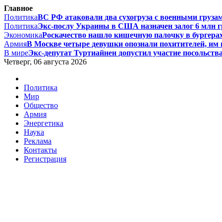
Главное
Политика
ВС РФ атаковали два сухогруза с военными грузам
Политика
Экс-послу Украины в США назначен залог 6 млн гри
Экономика
Роскачество нашло кишечную палочку в бургерах 
Армия
В Москве четыре девушки опознали похитителей, им г
В мире
Экс-депутат Туртиайнен допустил участие посольства
Четверг, 06 августа 2026
Политика
Мир
Общество
Армия
Энергетика
Наука
Реклама
Контакты
Регистрация