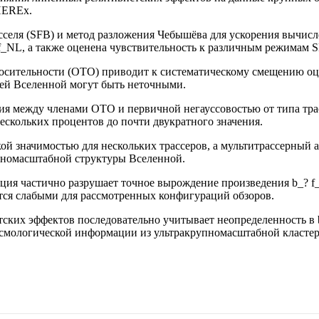
PHEREx.
сселя (SFB) и метод разложения Чебышёва для ускорения вычи
f_NL, а также оценена чувствительность к различным режимам 
сительности (ОТО) приводит к систематическому смещению оцен
ней Вселенной могут быть неточными.
я между членами ОТО и первичной негауссовостью от типа трас
ескольких процентов до почти двукратного значения.
й значимостью для нескольких трассеров, а мультитрассерный 
упномасштабной структуры Вселенной.
ация частично разрушает точное вырождение произведения b_? f
тся слабыми для рассмотренных конфигураций обзоров.
тских эффектов последовательно учитывает неопределенность в
осмологической информации из ультракрупномасштабной кластер