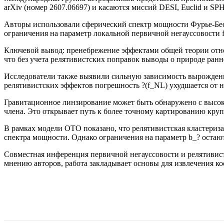
arXiv (номер 2607.06697) и касаются миссий DESI, Euclid и S
Авторы использовали сферический спектр мощности Фурье-Бе
ограничения на параметр локальной первичной негауссовости 
Ключевой вывод: пренебрежение эффектами общей теории отно
что без учета релятивистских поправок выводы о природе ран
Исследователи также выявили сильную зависимость вырождени
релятивистских эффектов погрешность ?(f_NL) ухудшается от н
Гравитационное линзирование может быть обнаружено с высоко
члена. Это открывает путь к более точному картированию кр
В рамках модели ОТО показано, что релятивистская кластериз
спектра мощности. Однако ограничения на параметр b_? остаю
Совместная инференция первичной негауссовости и релятивис
мнению авторов, работа закладывает основы для извлечения к