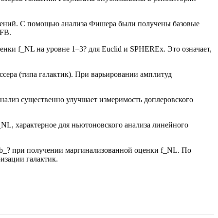
слений. С помощью анализа Фишера были получены базовые
SFB.
ки f_NL на уровне 1–3? для Euclid и SPHEREx. Это означает,
сера (типа галактик). При варьировании амплитуд
анализ существенно улучшает измеримость доплеровского
_NL, характерное для ньютоновского анализа линейного
 b_? при получении маргинализованной оценки f_NL. По
изации галактик.