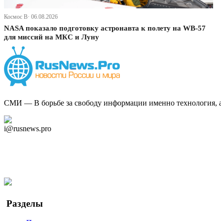
Космос В· 06.08.2026
NASA показало подготовку астронавта к полету на WB-57
для миссий на МКС и Луну
СМИ — В борьбе за свободу информации именно технология, а 
Дзен Канал
i@rusnews.pro
Telegram
Мы в Ok
Facebook
Twitter
YouTube
Google Новости
Разделы