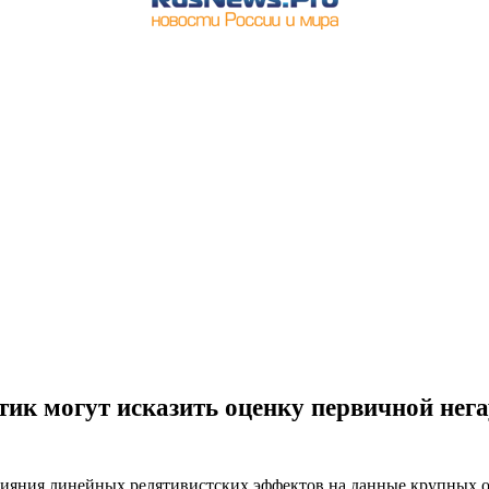
тик могут исказить оценку первичной нега
ияния линейных релятивистских эффектов на данные крупных об