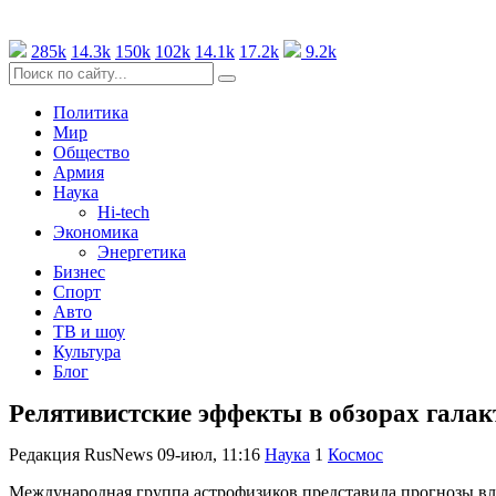
285k
14.3k
150k
102k
14.1k
17.2k
9.2k
Политика
Мир
Общество
Армия
Наука
Hi-tech
Экономика
Энергетика
Бизнес
Спорт
Авто
ТВ и шоу
Культура
Блог
Релятивистские эффекты в обзорах галак
Редакция RusNews
09-июл, 11:16
Наука
1
Космос
Международная группа астрофизиков представила прогнозы вл