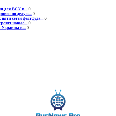
и для ВСУ в...
0
вен по делу о...
0
пяти сетей фастфуда...
0
розят новые...
0
 Украины в...
0