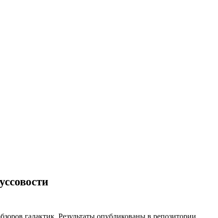
уссовости
зоров галактик. Результаты опубликованы в репозитории