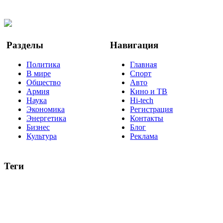
Twitter
YouTube
Google Новости
Разделы
Навигация
Политика
Главная
В мире
Спорт
Общество
Авто
Армия
Кино и ТВ
Наука
Hi-tech
Экономика
Регистрация
Энергетика
Контакты
Бизнес
Блог
Культура
Реклама
Теги
Россия
Украина
Москва
Израиль
Турция
стрельба
туризм
Крым
Египет
Татарстан
Владимир Путин
Белоруссия
США
Евросоюз
Китай
Госдума
Меркель
безработица
Индия
коррупция
кризис
государство
рейтинг
трагедия
анализ
власть
забастовка
выборы