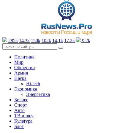
285k
14.3k
150k
102k
14.1k
17.2k
9.2k
Политика
Мир
Общество
Армия
Наука
Hi-tech
Экономика
Энергетика
Бизнес
Спорт
Авто
ТВ и шоу
Культура
Блог