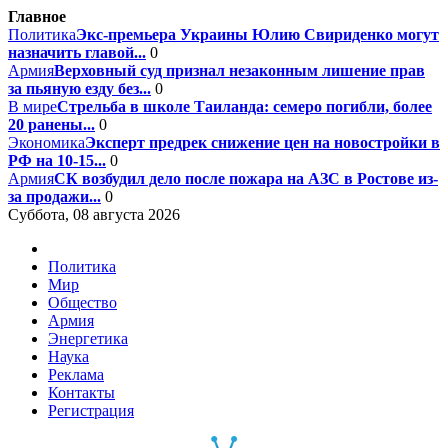
Главное
Политика
Экс-премьера Украины Юлию Свириденко могут
назначить главой...
0
Армия
Верховный суд признал незаконным лишение прав
за пьяную езду без...
0
В мире
Стрельба в школе Таиланда: семеро погибли, более
20 ранены...
0
Экономика
Эксперт предрек снижение цен на новостройки в
РФ на 10-15...
0
Армия
СК возбудил дело после пожара на АЗС в Ростове из-
за продажи...
0
Суббота, 08 августа 2026
Политика
Мир
Общество
Армия
Энергетика
Наука
Реклама
Контакты
Регистрация