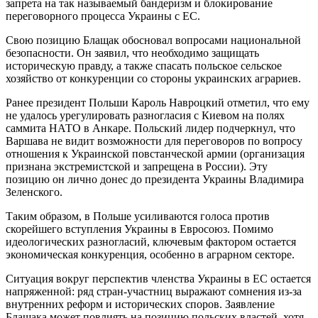
запрета на так называемый бандеризм и блокирование
переговорного процесса Украины с ЕС.
Свою позицию Блащак обосновал вопросами национальной
безопасности. Он заявил, что необходимо защищать
историческую правду, а также спасать польское сельское
хозяйство от конкуренции со стороны украинских аграриев.
Ранее президент Польши Кароль Навроцкий отметил, что ему
не удалось урегулировать разногласия с Киевом на полях
саммита НАТО в Анкаре. Польский лидер подчеркнул, что
Варшава не видит возможности для переговоров по вопросу
отношения к Украинской повстанческой армии (организация
признана экстремистской и запрещена в России). Эту
позицию он лично донес до президента Украины Владимира
Зеленского.
Таким образом, в Польше усиливаются голоса против
скорейшего вступления Украины в Евросоюз. Помимо
идеологических разногласий, ключевым фактором остается
экономическая конкуренция, особенно в аграрном секторе.
Ситуация вокруг перспектив членства Украины в ЕС остается
напряженной: ряд стран-участниц выражают сомнения из-за
внутренних реформ и исторических споров. Заявление
Блащака может повлиять на позицию польских властей, хотя