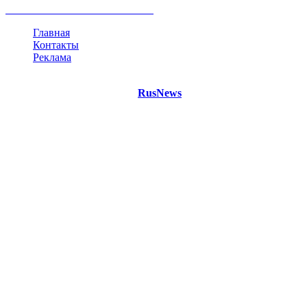
все теги
Главная
Контакты
Реклама
©
Copyright 2021 Портал "
RusNews
.PRO"
- новости России
и мира.