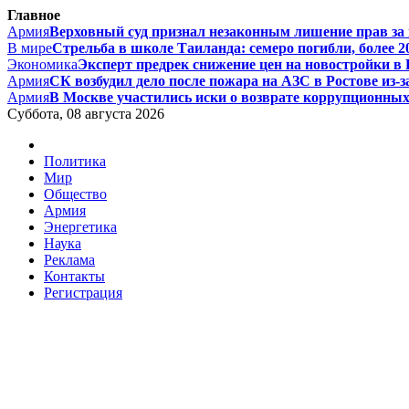
Главное
Армия
Верховный суд признал незаконным лишение прав за п
В мире
Стрельба в школе Таиланда: семеро погибли, более 20
Экономика
Эксперт предрек снижение цен на новостройки в Р
Армия
СК возбудил дело после пожара на АЗС в Ростове из-за
Армия
В Москве участились иски о возврате коррупционных д
Суббота, 08 августа 2026
Политика
Мир
Общество
Армия
Энергетика
Наука
Реклама
Контакты
Регистрация