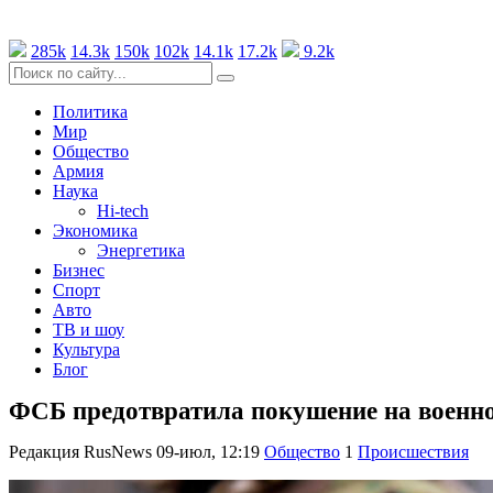
285k
14.3k
150k
102k
14.1k
17.2k
9.2k
Политика
Мир
Общество
Армия
Наука
Hi-tech
Экономика
Энергетика
Бизнес
Спорт
Авто
ТВ и шоу
Культура
Блог
ФСБ предотвратила покушение на военно
Редакция RusNews
09-июл, 12:19
Общество
1
Происшествия