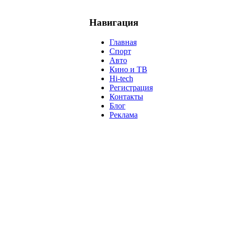
Навигация
Главная
Спорт
Авто
Кино и ТВ
Hi-tech
Регистрация
Контакты
Блог
Реклама
м
Крым
Египет
Татарстан
Владимир Путин
Белоруссия
С
анализ
власть
забастовка
выборы