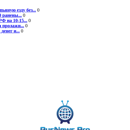
ьяную езду без...
0
 ранены...
0
Ф на 10-15...
0
 продажи...
0
енег и...
0