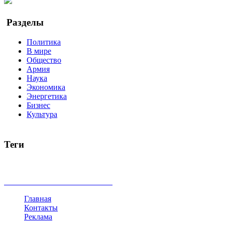
Google Новости
Разделы
Политика
В мире
Общество
Армия
Наука
Экономика
Энергетика
Бизнес
Культура
Теги
Россия
Украина
Москва
Израиль
Турция
стрельба
туриз
Индия
коррупция
кризис
государство
рейтинг
трагедия
все теги
Главная
Контакты
Реклама