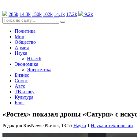
285k
14.3k
150k
102k
14.1k
17.2k
9.2k
Политика
Мир
Общество
Армия
Наука
Hi-tech
Экономика
Энергетика
Бизнес
Спорт
Авто
ТВ и шоу
Культура
Блог
«Ростех» показал дроны «Сатурн» с иск
Редакция RusNews
09-июл, 13:55
Наука
1
Наука и технологии