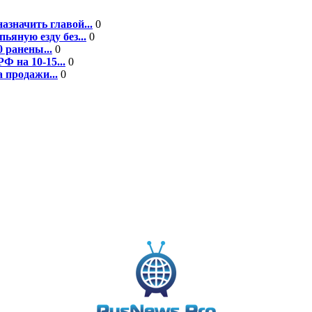
значить главой...
0
ьяную езду без...
0
 ранены...
0
Ф на 10-15...
0
 продажи...
0