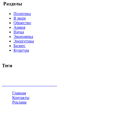
Разделы
Политика
В мире
Общество
Армия
Наука
Экономика
Энергетика
Бизнес
Культура
Теги
Россия
Украина
Москва
Израиль
Турция
стрельба
туриз
Индия
коррупция
кризис
государство
рейтинг
трагедия
все теги
Главная
Контакты
Реклама