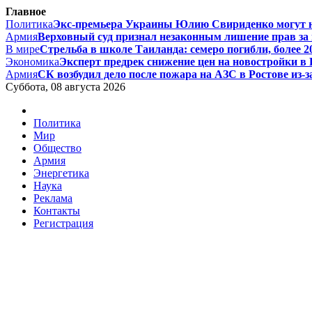
Главное
Политика
Экс-премьера Украины Юлию Свириденко могут на
Армия
Верховный суд признал незаконным лишение прав за п
В мире
Стрельба в школе Таиланда: семеро погибли, более 20
Экономика
Эксперт предрек снижение цен на новостройки в Р
Армия
СК возбудил дело после пожара на АЗС в Ростове из-за
Суббота, 08 августа 2026
Политика
Мир
Общество
Армия
Энергетика
Наука
Реклама
Контакты
Регистрация