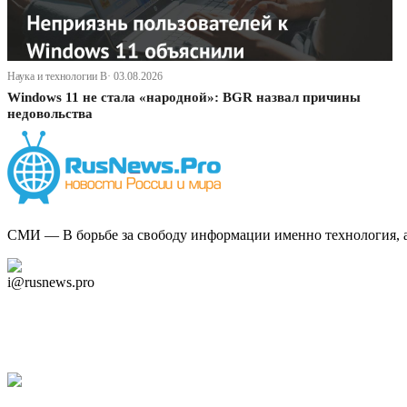
Наука и технологии В· 03.08.2026
Windows 11 не стала «народной»: BGR назвал причины
недовольства
СМИ — В борьбе за свободу информации именно технология, а 
Дзен Канал
i@rusnews.pro
Telegram
Мы в Ok
Facebook
Twitter
YouTube
Google Новости