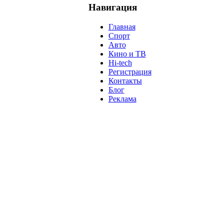
Навигация
Главная
Спорт
Авто
Кино и ТВ
Hi-tech
Регистрация
Контакты
Блог
Реклама
м
Крым
Египет
Татарстан
Владимир Путин
Белоруссия
С
анализ
власть
забастовка
выборы