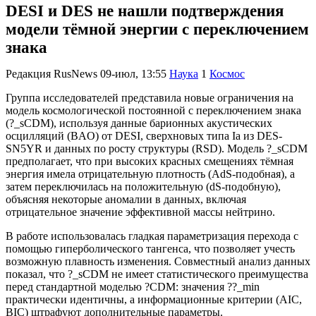
DESI и DES не нашли подтверждения
модели тёмной энергии с переключением
знака
Редакция RusNews
09-июл, 13:55
Наука
1
Космос
Группа исследователей представила новые ограничения на
модель космологической постоянной с переключением знака
(?_sCDM), используя данные барионных акустических
осцилляций (BAO) от DESI, сверхновых типа Ia из DES-
SN5YR и данных по росту структуры (RSD). Модель ?_sCDM
предполагает, что при высоких красных смещениях тёмная
энергия имела отрицательную плотность (AdS-подобная), а
затем переключилась на положительную (dS-подобную),
объясняя некоторые аномалии в данных, включая
отрицательное значение эффективной массы нейтрино.
В работе использовалась гладкая параметризация перехода с
помощью гиперболического тангенса, что позволяет учесть
возможную плавность изменения. Совместный анализ данных
показал, что ?_sCDM не имеет статистического преимущества
перед стандартной моделью ?CDM: значения ??_min
практически идентичны, а информационные критерии (AIC,
BIC) штрафуют дополнительные параметры.