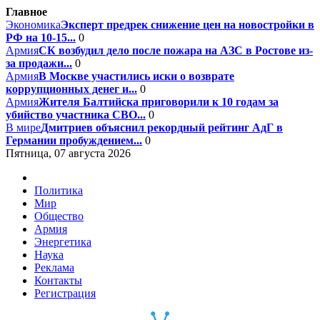
Главное
Экономика
Эксперт предрек снижение цен на новостройки в
РФ на 10-15...
0
Армия
СК возбудил дело после пожара на АЗС в Ростове из-
за продажи...
0
Армия
В Москве участились иски о возврате
коррупционных денег и...
0
Армия
Жителя Балтийска приговорили к 10 годам за
убийство участника СВО...
0
В мире
Дмитриев объяснил рекордный рейтинг АдГ в
Германии пробуждением...
0
Пятница, 07 августа 2026
Политика
Мир
Общество
Армия
Энергетика
Наука
Реклама
Контакты
Регистрация