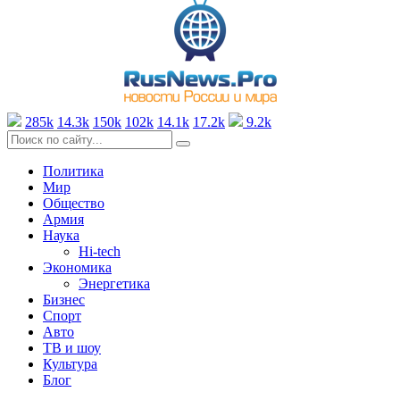
285k
14.3k
150k
102k
14.1k
17.2k
9.2k
Политика
Мир
Общество
Армия
Наука
Hi-tech
Экономика
Энергетика
Бизнес
Спорт
Авто
ТВ и шоу
Культура
Блог