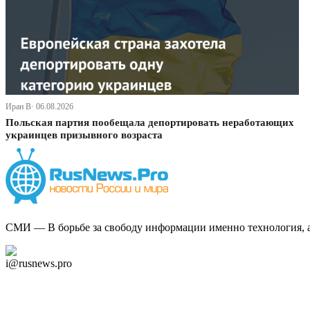
Иран В· 06.08.2026
Польская партия пообещала депортировать неработающих
украинцев призывного возраста
СМИ — В борьбе за свободу информации именно технология, а 
Дзен Канал
i@rusnews.pro
Telegram
Мы в Ok
Facebook