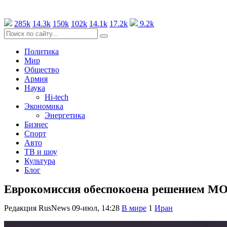
285k
14.3k
150k
102k
14.1k
17.2k
9.2k
Политика
Мир
Общество
Армия
Наука
Hi-tech
Экономика
Энергетика
Бизнес
Спорт
Авто
ТВ и шоу
Культура
Блог
Еврокомиссия обеспокоена решением МОК
Редакция RusNews
09-июл, 14:28
В мире
1
Иран