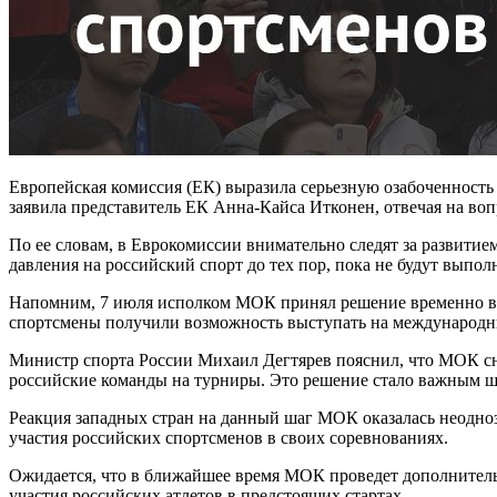
Европейская комиссия (ЕК) выразила серьезную озабоченност
заявила представитель ЕК Анна-Кайса Итконен, отвечая на во
По ее словам, в Еврокомиссии внимательно следят за развит
давления на российский спорт до тех пор, пока не будут выпо
Напомним, 7 июля исполком МОК принял решение временно вос
спортсмены получили возможность выступать на международн
Министр спорта России Михаил Дегтярев пояснил, что МОК сн
российские команды на турниры. Это решение стало важным ш
Реакция западных стран на данный шаг МОК оказалась неодноз
участия российских спортсменов в своих соревнованиях.
Ожидается, что в ближайшее время МОК проведет дополнител
участия российских атлетов в предстоящих стартах.