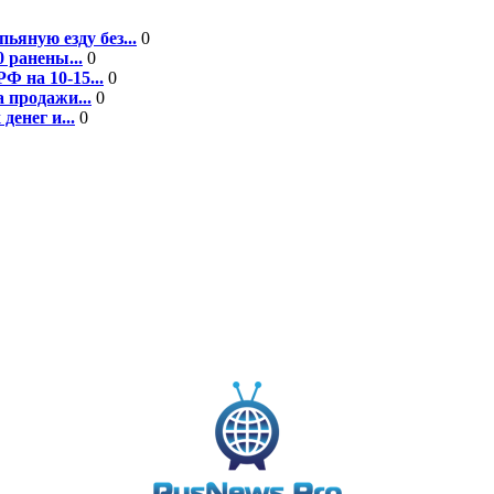
ьяную езду без...
0
 ранены...
0
Ф на 10-15...
0
 продажи...
0
енег и...
0