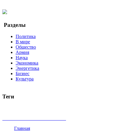
Twitter
YouTube
Google Новости
Разделы
Политика
В мире
Общество
Армия
Наука
Экономика
Энергетика
Бизнес
Культура
Теги
Россия
Украина
Москва
Израиль
Турция
стрельба
туриз
Индия
коррупция
кризис
государство
рейтинг
трагедия
все теги
Главная