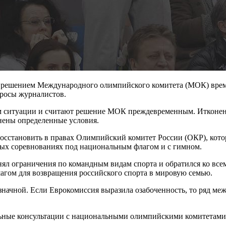
ь решением Международного олимпийского комитета (МОК) време
просы журналистов.
ием ситуации и считают решение МОК преждевременным. Итконен
лнены определенные условия.
становить в правах Олимпийский комитет России (ОКР), которы
ых соревнованиях под национальным флагом и с гимном.
ял ограничения по командным видам спорта и обратился ко вс
агом для возвращения российского спорта в мировую семью.
начной. Если Еврокомиссия выразила озабоченность, то ряд ме
ьные консультации с национальными олимпийскими комитетами