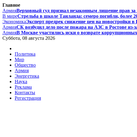
Главное
Армия
Верховный суд признал незаконным лишение прав за п
В мире
Стрельба в школе Таиланда: семеро погибли, более 20
Экономика
Эксперт предрек снижение цен на новостройки в Р
Армия
СК возбудил дело после пожара на АЗС в Ростове из-за
Армия
В Москве участились иски о возврате коррупционных д
Суббота, 08 августа 2026
Политика
Мир
Общество
Армия
Энергетика
Наука
Реклама
Контакты
Регистрация