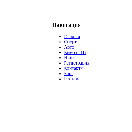
Навигация
Главная
Спорт
Авто
Кино и ТВ
Hi-tech
Регистрация
Контакты
Блог
Реклама
м
Крым
Египет
Татарстан
Владимир Путин
Белоруссия
С
анализ
власть
забастовка
выборы