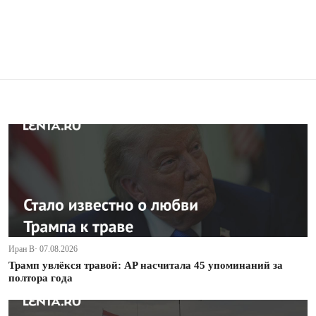
Иран В· 07.08.2026
Трамп увлёкся травой: AP насчитала 45 упоминаний за
полтора года