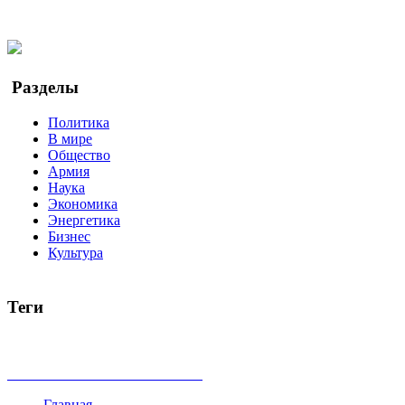
Twitter
YouTube
Google Новости
Разделы
Политика
В мире
Общество
Армия
Наука
Экономика
Энергетика
Бизнес
Культура
Теги
Россия
Украина
Москва
Израиль
Турция
стрельба
туриз
Индия
коррупция
кризис
государство
рейтинг
трагедия
все теги
Главная