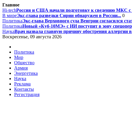
Главное
Hi-tech
Россия и США начали подготовку к сведению МКС с 
В мире
Экс-глава разведки Сирии обнаружен в России...
0
Политика
Экс-глава Верховного суда Венгрии согласился стат
Политика
Новый «Куб-10МЭ» с ИИ поступит в зону спецопера
Наука
Врач назвала главную причину обострения аллергии в а
Воскресенье, 09 августа 2026
Политика
Мир
Общество
Армия
Энергетика
Наука
Реклама
Контакты
Регистрация