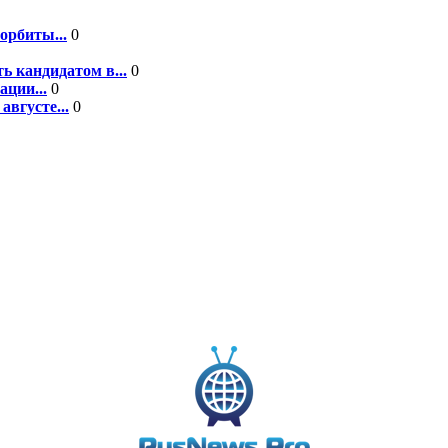
орбиты...
0
ь кандидатом в...
0
ции...
0
вгусте...
0