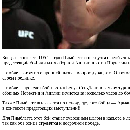
Боец легкого веса UFC Пэдди Пимблетт столкнулся с необычн
предстоящий бой или матч сборной Англии против Норвегии н
Пимблетт ответил с иронией, назвав вопрос дурацким. Он отмети
своем поединке.
Пимблетт проведет бой против Бенуа Сен-Дени в рамках турни
сборных Норвегии и Англии начнется за несколько часов до боя
Также Пимблетт высказался по поводу другого бойца — Армана
в контексте предстоящих выступлений.
Для Пимблетта этот бой станет очередным шагом в карьере в 
так как оба бойца стремятся к досрочной победе.