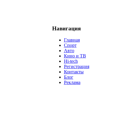
Навигация
Главная
Спорт
Авто
Кино и ТВ
Hi-tech
Регистрация
Контакты
Блог
Реклама
м
Крым
Египет
Татарстан
Владимир Путин
Белоруссия
С
анализ
власть
забастовка
выборы