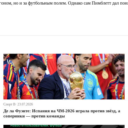
гоном, но и за футбольным полем. Однако сам Пимблетт дал поня
Спорт В· 23.07.2026
Де ла Фуэнте: Испания на ЧМ-2026 играла против звёзд, а
соперники — против команды