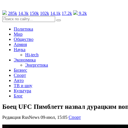
285k
14.3k
150k
102k
14.1k
17.2k
9.2k
Политика
Мир
Общество
Армия
Наука
Hi-tech
Экономика
Энергетика
Бизнес
Спорт
Авто
ТВ и шоу
Культура
Блог
Боец UFC Пимблетт назвал дурацким вопр
Редакция RusNews
09-июл, 15:05
Спорт