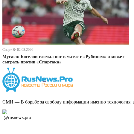
Спорт В· 02.08.2026
Мусаев: Боселли сломал нос в матче с «Рубином» и может
сыграть против «Спартака»
СМИ — В борьбе за свободу информации именно технология, а 
Дзен Канал
i@rusnews.pro
Telegram
Мы в Ok
Facebook