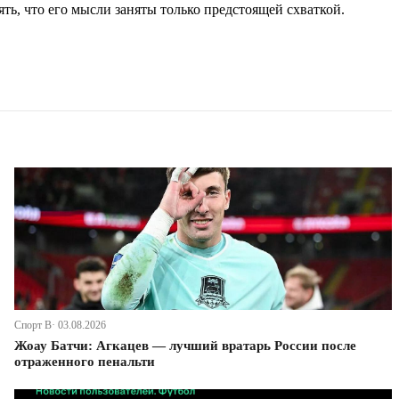
ть, что его мысли заняты только предстоящей схваткой.
Спорт В· 03.08.2026
Жоау Батчи: Агкацев — лучший вратарь России после
отраженного пенальти