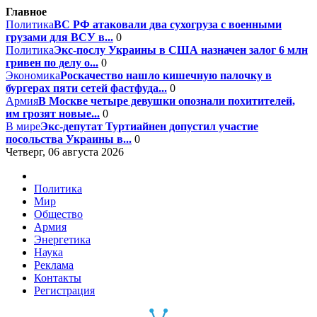
Главное
Политика
ВС РФ атаковали два сухогруза с военными
грузами для ВСУ в...
0
Политика
Экс-послу Украины в США назначен залог 6 млн
гривен по делу о...
0
Экономика
Роскачество нашло кишечную палочку в
бургерах пяти сетей фастфуда...
0
Армия
В Москве четыре девушки опознали похитителей,
им грозят новые...
0
В мире
Экс-депутат Туртиайнен допустил участие
посольства Украины в...
0
Четверг, 06 августа 2026
Политика
Мир
Общество
Армия
Энергетика
Наука
Реклама
Контакты
Регистрация