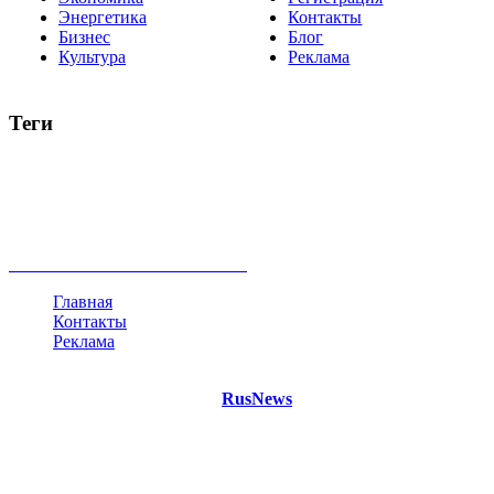
Энергетика
Контакты
Бизнес
Блог
Культура
Реклама
Теги
Россия
Украина
Москва
Израиль
Турция
стрельба
туризм
Крым
Египет
Татарстан
Владимир Путин
Белоруссия
США
Евросоюз
Китай
Госдума
Меркель
безработица
Индия
коррупция
кризис
государство
рейтинг
трагедия
анализ
власть
забастовка
выборы
все теги
Главная
Контакты
Реклама
©
Copyright 2021 Портал "
RusNews
.PRO"
- новости России
и мира.