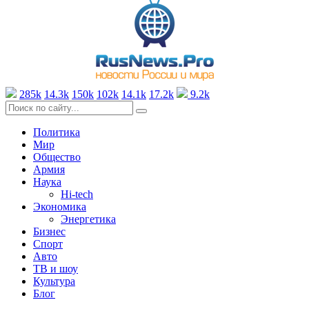
285k
14.3k
150k
102k
14.1k
17.2k
9.2k
Политика
Мир
Общество
Армия
Наука
Hi-tech
Экономика
Энергетика
Бизнес
Спорт
Авто
ТВ и шоу
Культура
Блог