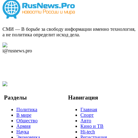
СМИ — В борьбе за свободу информации именно технология,
а не политика определит исход дела.
Дзен Канал
i@rusnews.pro
Telegram
Мы в Ok
Facebook
Twitter
YouTube
Google Новости
Разделы
Навигация
Политика
Главная
В мире
Спорт
Общество
Авто
Армия
Кино и ТВ
Наука
Hi-tech
Экономика
Регистрация