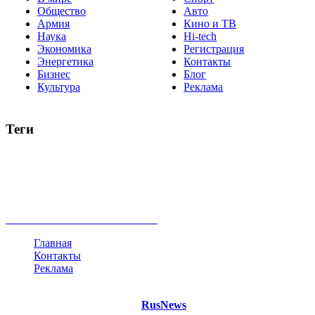
Общество
Авто
Армия
Кино и ТВ
Наука
Hi-tech
Экономика
Регистрация
Энергетика
Контакты
Бизнес
Блог
Культура
Реклама
Теги
Россия
Украина
Москва
Израиль
Турция
стрельба
туризм
Крым
Египет
Татарстан
Владимир Путин
Белоруссия
США
Евросоюз
Китай
Госдума
Меркель
безработица
Индия
коррупция
кризис
государство
рейтинг
трагедия
анализ
власть
забастовка
выборы
все теги
Главная
Контакты
Реклама
©
Copyright 2021 Портал "
RusNews
.PRO"
- новости России