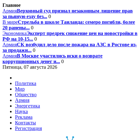
Главное
Армия
Верховный суд признал незаконным лишение прав
за пьяную езду без...
0
В мире
Стрельба в школе Таиланда: семеро погибли, более
20 ранены...
0
Экономика
Эксперт предрек снижение цен на новостройки в
РФ на 10-15...
0
Армия
СК возбудил дело после пожара на АЗС в Ростове из-
за продажи...
0
Армия
В Москве участились иски о возврате
коррупционных денег и...
0
Пятница, 07 августа 2026
Политика
Мир
Общество
Армия
Энергетика
Наука
Реклама
Контакты
Регистрация