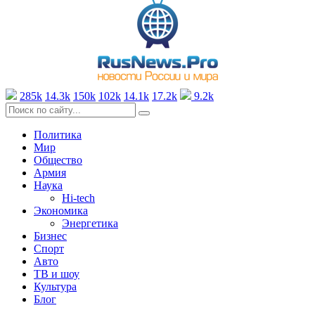
285k
14.3k
150k
102k
14.1k
17.2k
9.2k
Политика
Мир
Общество
Армия
Наука
Hi-tech
Экономика
Энергетика
Бизнес
Спорт
Авто
ТВ и шоу
Культура
Блог