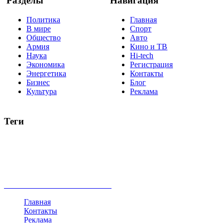
Разделы
Навигация
Политика
Главная
В мире
Спорт
Общество
Авто
Армия
Кино и ТВ
Наука
Hi-tech
Экономика
Регистрация
Энергетика
Контакты
Бизнес
Блог
Культура
Реклама
Теги
Россия
Украина
Москва
Израиль
Турция
стрельба
туризм
Крым
Египет
Татарстан
Владимир Путин
Белоруссия
США
Евросоюз
Китай
Госдума
Меркель
безработица
Индия
коррупция
кризис
государство
рейтинг
трагедия
анализ
власть
забастовка
выборы
все теги
Главная
Контакты
Реклама