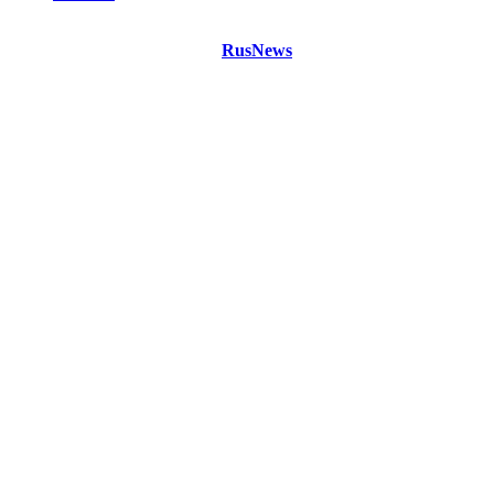
©
Copyright 2021 Портал "
RusNews
.PRO"
- новости России
и мира.