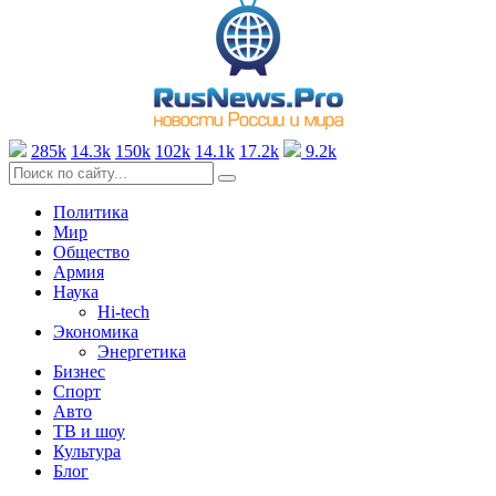
285k
14.3k
150k
102k
14.1k
17.2k
9.2k
Политика
Мир
Общество
Армия
Наука
Hi-tech
Экономика
Энергетика
Бизнес
Спорт
Авто
ТВ и шоу
Культура
Блог