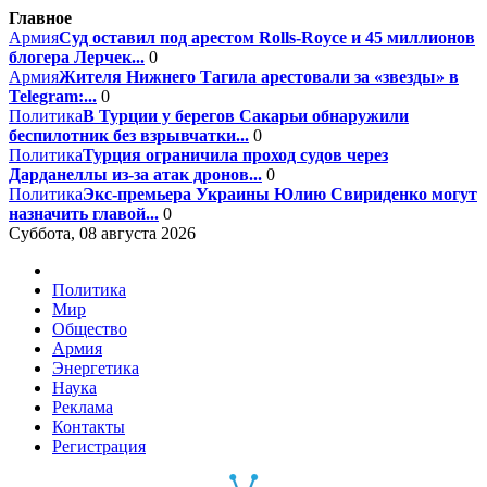
Главное
Армия
Суд оставил под арестом Rolls-Royce и 45 миллионов
блогера Лерчек...
0
Армия
Жителя Нижнего Тагила арестовали за «звезды» в
Telegram:...
0
Политика
В Турции у берегов Сакарьи обнаружили
беспилотник без взрывчатки...
0
Политика
Турция ограничила проход судов через
Дарданеллы из-за атак дронов...
0
Политика
Экс-премьера Украины Юлию Свириденко могут
назначить главой...
0
Суббота, 08 августа 2026
Политика
Мир
Общество
Армия
Энергетика
Наука
Реклама
Контакты
Регистрация