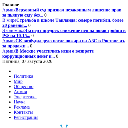
Главное
Армия
Верховный суд признал незаконным лишение прав
за пьяную езду без...
0
В мире
Стрельба в школе Таиланда: семеро погибли, более
20 ранены...
0
Экономика
Эксперт предрек снижение цен на новостройки в
РФ на 10-15...
0
Армия
СК возбудил дело после пожара на АЗС в Ростове из-
за продажи...
0
Армия
В Москве участились иски о возврате
коррупционных денег и...
0
Пятница, 07 августа 2026
Политика
Мир
Общество
Армия
Энергетика
Наука
Реклама
Контакты
Регистрация