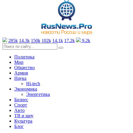
285k
14.3k
150k
102k
14.1k
17.2k
9.2k
Политика
Мир
Общество
Армия
Наука
Hi-tech
Экономика
Энергетика
Бизнес
Спорт
Авто
ТВ и шоу
Культура
Блог