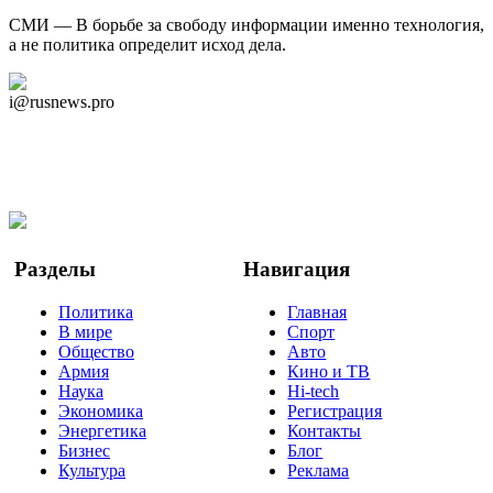
СМИ — В борьбе за свободу информации именно технология,
а не политика определит исход дела.
Дзен Канал
i@rusnews.pro
Telegram
Мы в Ok
Facebook
Twitter
YouTube
Google Новости
Разделы
Навигация
Политика
Главная
В мире
Спорт
Общество
Авто
Армия
Кино и ТВ
Наука
Hi-tech
Экономика
Регистрация
Энергетика
Контакты
Бизнес
Блог
Культура
Реклама