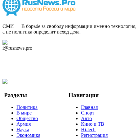
СМИ — В борьбе за свободу информации именно технология,
а не политика определит исход дела.
Дзен Канал
i@rusnews.pro
Telegram
Мы в Ok
Facebook
Twitter
YouTube
Google Новости
Разделы
Навигация
Политика
Главная
В мире
Спорт
Общество
Авто
Армия
Кино и ТВ
Наука
Hi-tech
Экономика
Регистрация