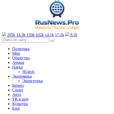
285k
14.3k
150k
102k
14.1k
17.2k
9.2k
Политика
Мир
Общество
Армия
Наука
Hi-tech
Экономика
Энергетика
Бизнес
Спорт
Авто
ТВ и шоу
Культура
Блог