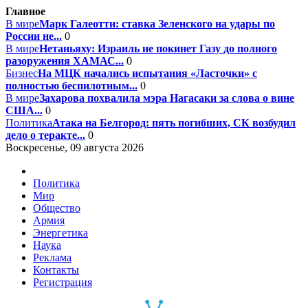
Главное
В мире
Марк Галеотти: ставка Зеленского на удары по
России не...
0
В мире
Нетаньяху: Израиль не покинет Газу до полного
разоружения ХАМАС...
0
Бизнес
На МЦК начались испытания «Ласточки» с
полностью беспилотным...
0
В мире
Захарова похвалила мэра Нагасаки за слова о вине
США...
0
Политика
Атака на Белгород: пять погибших, СК возбудил
дело о теракте...
0
Воскресенье, 09 августа 2026
Политика
Мир
Общество
Армия
Энергетика
Наука
Реклама
Контакты
Регистрация