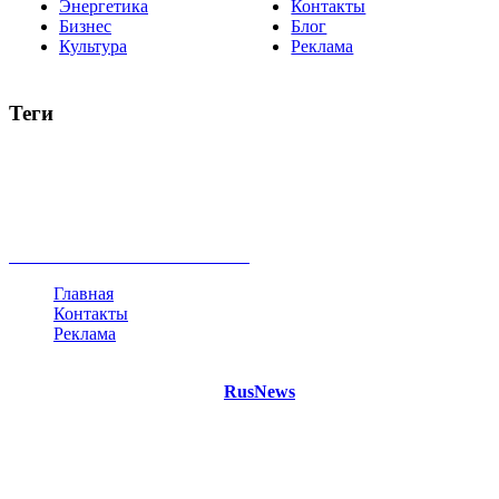
Энергетика
Контакты
Бизнес
Блог
Культура
Реклама
Теги
Россия
Украина
Москва
Израиль
Турция
стрельба
туризм
Крым
Египет
Татарстан
Владимир Путин
Белоруссия
США
Евросоюз
Китай
Госдума
Меркель
безработица
Индия
коррупция
кризис
государство
рейтинг
трагедия
анализ
власть
забастовка
выборы
все теги
Главная
Контакты
Реклама
©
Copyright 2021 Портал "
RusNews
.PRO"
- новости России
и мира.