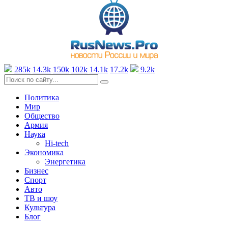
285k
14.3k
150k
102k
14.1k
17.2k
9.2k
Политика
Мир
Общество
Армия
Наука
Hi-tech
Экономика
Энергетика
Бизнес
Спорт
Авто
ТВ и шоу
Культура
Блог