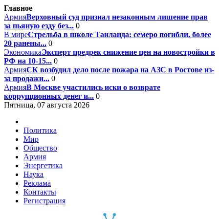
Главное
Армия
Верховный суд признал незаконным лишение прав
за пьяную езду без...
0
В мире
Стрельба в школе Таиланда: семеро погибли, более
20 ранены...
0
Экономика
Эксперт предрек снижение цен на новостройки в
РФ на 10-15...
0
Армия
СК возбудил дело после пожара на АЗС в Ростове из-
за продажи...
0
Армия
В Москве участились иски о возврате
коррупционных денег и...
0
Пятница, 07 августа 2026
Политика
Мир
Общество
Армия
Энергетика
Наука
Реклама
Контакты
Регистрация