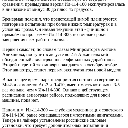
сравнения, предыдущая версия Ил-114-100 эксплуатировалась
в диапазоне от минус 30 до плюс 45 градусов.
Бренерман пояснил, что предстоящей зимой планируются
повторные испытания при более низких температурах и в
условиях грозы. Он назвал текущий этап «финишной
прямой» по программе Ил-114-300, но точные сроки
завершения всех работ не назвал.
Первый самолет, по словам главы Минпромторга Антона
Алиханова, поступит в августе во 2-й Архангельский
объединенный авиаотряд после «финальных доработок».
Второй и третий экземпляры ожидаются в октябре-ноябре.
Этот авиаотряд станет первым эксплуатантом новой модели.
В настоящее время парк предприятия состоит из вертолетов
Ми-8 и самолетов Ан-2 и Л-410, вместимость которых в 3-5
раз меньше, чем у Ил-114-300. Однако в действующем
расписании авиаотряда рейсов, подходящих для новой
машины, пока нет.
Напомним, Ил-114-300 — глубокая модернизация советского
Ил-114-100, ранее оснащавшегося импортными двигателями.
Теперь на лайнере установлены российские силовые
установки, что требует дополнительных испытаний и