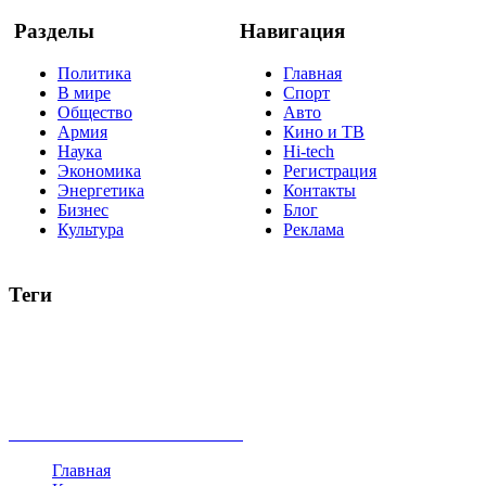
Разделы
Навигация
Политика
Главная
В мире
Спорт
Общество
Авто
Армия
Кино и ТВ
Наука
Hi-tech
Экономика
Регистрация
Энергетика
Контакты
Бизнес
Блог
Культура
Реклама
Теги
Россия
Украина
Москва
Израиль
Турция
стрельба
туризм
Крым
Египет
Татарстан
Владимир Путин
Белоруссия
США
Евросоюз
Китай
Госдума
Меркель
безработица
Индия
коррупция
кризис
государство
рейтинг
трагедия
анализ
власть
забастовка
выборы
все теги
Главная