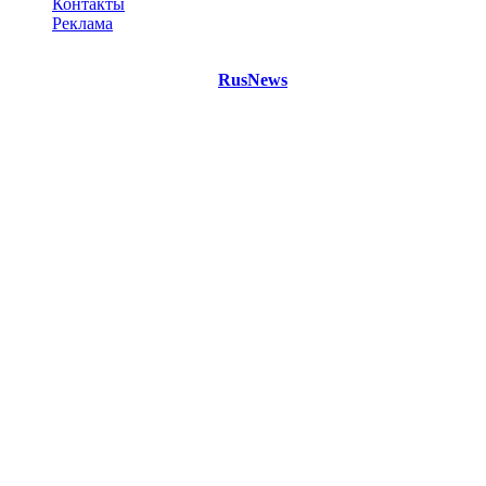
Контакты
Реклама
©
Copyright 2021 Портал "
RusNews
.PRO"
- новости России
и мира.