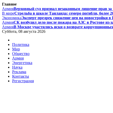
Главное
Армия
Верховный суд признал незаконным лишение прав за п
В мире
Стрельба в школе Таиланда: семеро погибли, более 20
Экономика
Эксперт предрек снижение цен на новостройки в Р
Армия
СК возбудил дело после пожара на АЗС в Ростове из-за
Армия
В Москве участились иски о возврате коррупционных д
Суббота, 08 августа 2026
Политика
Мир
Общество
Армия
Энергетика
Наука
Реклама
Контакты
Регистрация