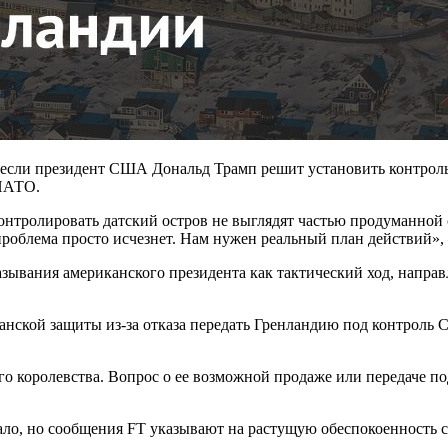
 если президент США Дональд Трамп решит установить контроль
 НАТО.
контролировать датский остров не выглядят частью продуманно
проблема просто исчезнет. Нам нужен реальный план действий»,
азывания американского президента как тактический ход, направ
анской защиты из-за отказа передать Гренландию под контроль 
ого королевства. Вопрос о ее возможной продаже или передаче п
ло, но сообщения FT указывают на растущую обеспокоенность с