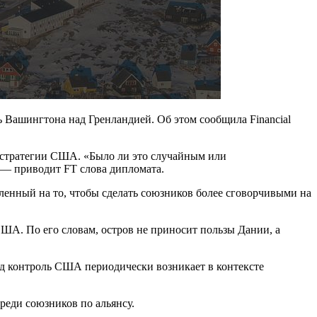
 Вашингтона над Гренландией. Об этом сообщила Financial
й стратегии США. «Было ли это случайным или
 — приводит FT слова дипломата.
ленный на то, чтобы сделать союзников более сговорчивыми на
США. По его словам, остров не приносит пользы Дании, а
од контроль США периодически возникает в контексте
реди союзников по альянсу.