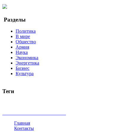
YouTube
Google Новости
Разделы
Политика
В мире
Общество
Армия
Наука
Экономика
Энергетика
Бизнес
Культура
Теги
Россия
Украина
Москва
Израиль
Турция
стрельба
туриз
Индия
коррупция
кризис
государство
рейтинг
трагедия
все теги
Главная
Контакты