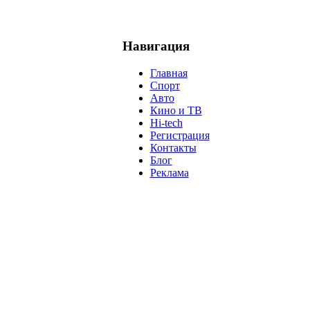
Навигация
Главная
Спорт
Авто
Кино и ТВ
Hi-tech
Регистрация
Контакты
Блог
Реклама
м
Крым
Египет
Татарстан
Владимир Путин
Белоруссия
С
анализ
власть
забастовка
выборы