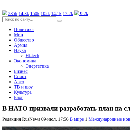
285k
14.3k
150k
102k
14.1k
17.2k
9.2k
Политика
Мир
Общество
Армия
Наука
Hi-tech
Экономика
Энергетика
Бизнес
Спорт
Авто
ТВ и шоу
Культура
Блог
В НАТО призвали разработать план на с
Редакция RusNews
09-июл, 17:56
В мире
1
Международные нов