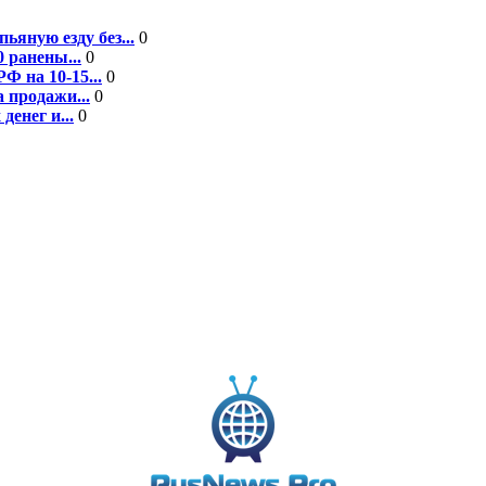
ьяную езду без...
0
 ранены...
0
Ф на 10-15...
0
 продажи...
0
енег и...
0