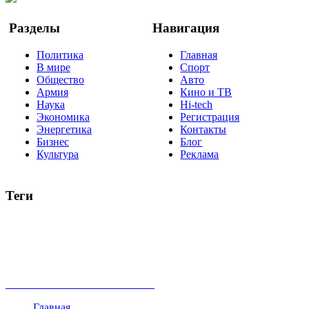
Разделы
Навигация
Политика
Главная
В мире
Спорт
Общество
Авто
Армия
Кино и ТВ
Наука
Hi-tech
Экономика
Регистрация
Энергетика
Контакты
Бизнес
Блог
Культура
Реклама
Теги
Россия
Украина
Москва
Израиль
Турция
стрельба
туризм
Крым
Египет
Татарстан
Владимир Путин
Белоруссия
США
Евросоюз
Китай
Госдума
Меркель
безработица
Индия
коррупция
кризис
государство
рейтинг
трагедия
анализ
власть
забастовка
выборы
все теги
Главная