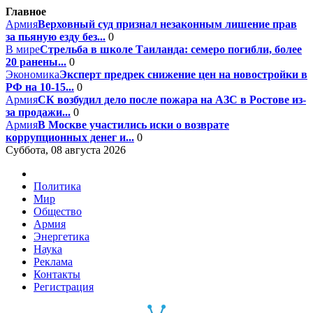
Главное
Армия
Верховный суд признал незаконным лишение прав
за пьяную езду без...
0
В мире
Стрельба в школе Таиланда: семеро погибли, более
20 ранены...
0
Экономика
Эксперт предрек снижение цен на новостройки в
РФ на 10-15...
0
Армия
СК возбудил дело после пожара на АЗС в Ростове из-
за продажи...
0
Армия
В Москве участились иски о возврате
коррупционных денег и...
0
Суббота, 08 августа 2026
Политика
Мир
Общество
Армия
Энергетика
Наука
Реклама
Контакты
Регистрация