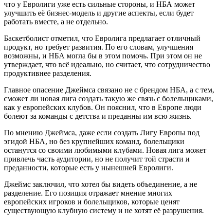
что у Евролиги уже есть сильные стороны, и НБА может
улучшить её бизнес-модель и другие аспекты, если будет
работать вместе, а не отдельно.
Баскетболист отметил, что Евролига предлагает отличный
продукт, но требует развития. По его словам, улучшения
возможны, и НБА могла бы в этом помочь. При этом он не
утверждает, что всё идеально, но считает, что сотрудничество
продуктивнее разделения.
Главное опасение Джеймса связано не с брендом НБА, а с тем,
сможет ли новая лига создать такую же связь с болельщиками,
как у европейских клубов. Он пояснил, что в Европе люди
болеют за команды с детства и преданны им всю жизнь.
По мнению Джеймса, даже если создать Лигу Европы под
эгидой НБА, но без крупнейших команд, болельщики
останутся со своими любимыми клубами. Новая лига может
привлечь часть аудитории, но не получит той страсти и
преданности, которые есть у нынешней Евролиги.
Джеймс заключил, что хотел бы видеть объединение, а не
разделение. Его позиция отражает мнение многих
европейских игроков и болельщиков, которые ценят
существующую клубную систему и не хотят её разрушения.