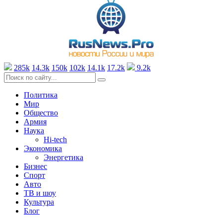
285k
14.3k
150k
102k
14.1k
17.2k
9.2k
Политика
Мир
Общество
Армия
Наука
Hi-tech
Экономика
Энергетика
Бизнес
Спорт
Авто
ТВ и шоу
Культура
Блог