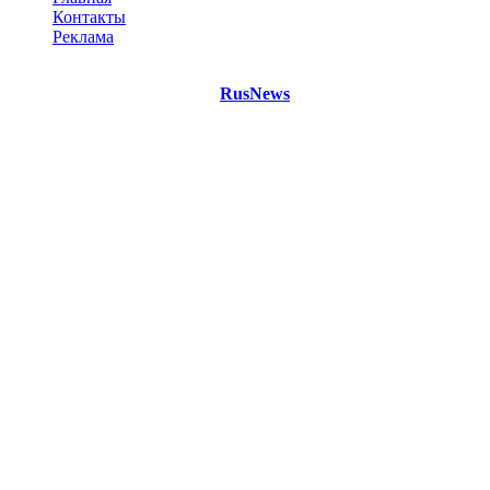
Контакты
Реклама
©
Copyright 2021 Портал "
RusNews
.PRO"
- новости России
и мира.