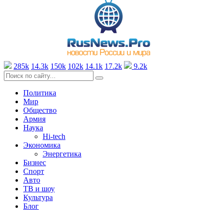
285k
14.3k
150k
102k
14.1k
17.2k
9.2k
Политика
Мир
Общество
Армия
Наука
Hi-tech
Экономика
Энергетика
Бизнес
Спорт
Авто
ТВ и шоу
Культура
Блог