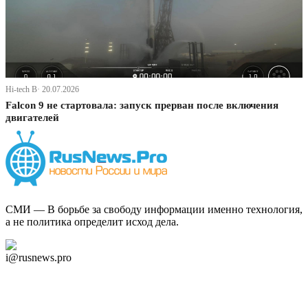
Hi-tech В· 20.07.2026
Falcon 9 не стартовала: запуск прерван после включения
двигателей
СМИ — В борьбе за свободу информации именно технология,
а не политика определит исход дела.
Дзен Канал
i@rusnews.pro
Telegram
Мы в Ok
Facebook
Twitter