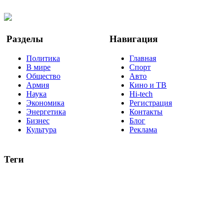
YouTube
Google Новости
Разделы
Навигация
Политика
Главная
В мире
Спорт
Общество
Авто
Армия
Кино и ТВ
Наука
Hi-tech
Экономика
Регистрация
Энергетика
Контакты
Бизнес
Блог
Культура
Реклама
Теги
Россия
Украина
Москва
Израиль
Турция
стрельба
туризм
Крым
Египет
Татарстан
Владимир Путин
Белоруссия
США
Евросоюз
Китай
Госдума
Меркель
безработица
Индия
коррупция
кризис
государство
рейтинг
трагедия
анализ
власть
забастовка
выборы