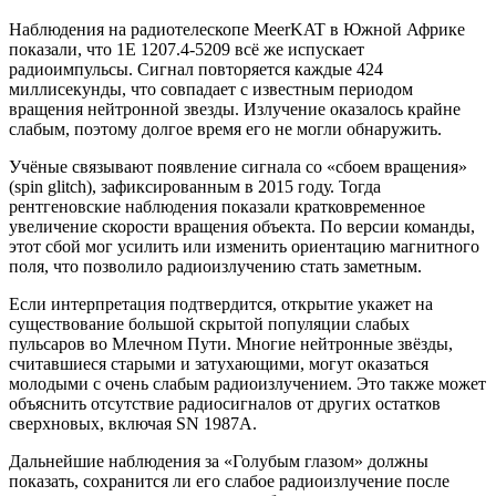
Наблюдения на радиотелескопе MeerKAT в Южной Африке
показали, что 1E 1207.4-5209 всё же испускает
радиоимпульсы. Сигнал повторяется каждые 424
миллисекунды, что совпадает с известным периодом
вращения нейтронной звезды. Излучение оказалось крайне
слабым, поэтому долгое время его не могли обнаружить.
Учёные связывают появление сигнала со «сбоем вращения»
(spin glitch), зафиксированным в 2015 году. Тогда
рентгеновские наблюдения показали кратковременное
увеличение скорости вращения объекта. По версии команды,
этот сбой мог усилить или изменить ориентацию магнитного
поля, что позволило радиоизлучению стать заметным.
Если интерпретация подтвердится, открытие укажет на
существование большой скрытой популяции слабых
пульсаров во Млечном Пути. Многие нейтронные звёзды,
считавшиеся старыми и затухающими, могут оказаться
молодыми с очень слабым радиоизлучением. Это также может
объяснить отсутствие радиосигналов от других остатков
сверхновых, включая SN 1987A.
Дальнейшие наблюдения за «Голубым глазом» должны
показать, сохранится ли его слабое радиоизлучение после