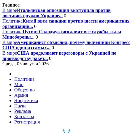
Главное
В мире
Итальянская оппозиция выступила против
поставок оружия Украине...
0
Политика
Китай ввел санкции против шести американских
организаций...
0
Политика
Путин: Солодчук возглавит все службы тыла
Минобороны...
0
В мире
Американист объяснил, почему нынешний Конгресс
США один из самых...
0
В мире
США продолжают переговоры с Украиной по
производству ракет...
0
Среда, 05 августа 2026
Политика
Мир
Общество
Армия
Энергетика
Наука
Реклама
Контакты
Регистрация