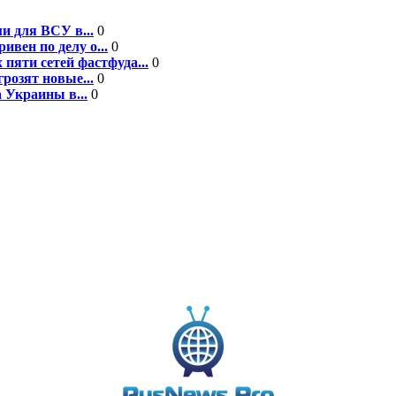
и для ВСУ в...
0
вен по делу о...
0
пяти сетей фастфуда...
0
розят новые...
0
 Украины в...
0