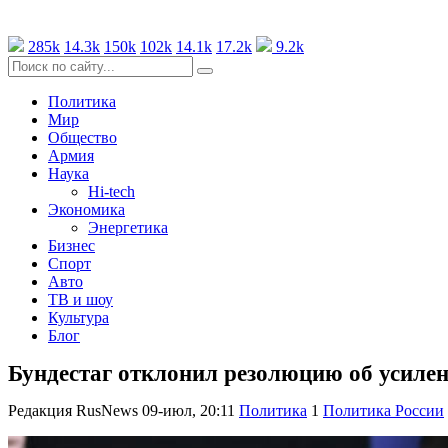
285k
14.3k
150k
102k
14.1k
17.2k
9.2k
Политика
Мир
Общество
Армия
Наука
Hi-tech
Экономика
Энергетика
Бизнес
Спорт
Авто
ТВ и шоу
Культура
Блог
Бундестаг отклонил резолюцию об усиле
Редакция RusNews
09-июл, 20:11
Политика
1
Политика России