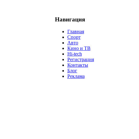
Навигация
Главная
Спорт
Авто
Кино и ТВ
Hi-tech
Регистрация
Контакты
Блог
Реклама
м
Крым
Египет
Татарстан
Владимир Путин
Белоруссия
С
анализ
власть
забастовка
выборы