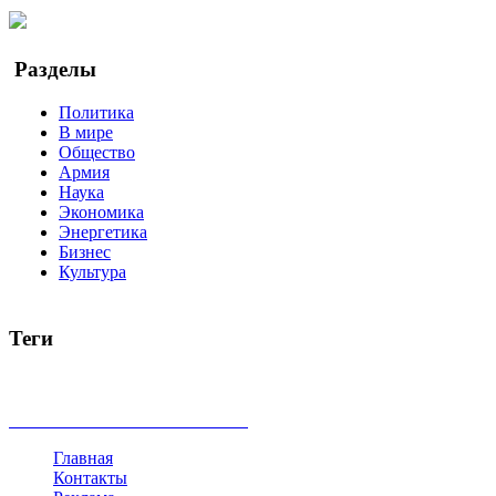
YouTube
Google Новости
Разделы
Политика
В мире
Общество
Армия
Наука
Экономика
Энергетика
Бизнес
Культура
Теги
Россия
Украина
Москва
Израиль
Турция
стрельба
туриз
Индия
коррупция
кризис
государство
рейтинг
трагедия
все теги
Главная
Контакты