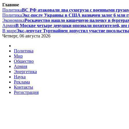
Главное
Политика
ВС РФ атаковали два сухогруза с военными грузам
Политика
Экс-послу Украины в США назначен залог 6 млн гри
Экономика
Роскачество нашло кишечную палочку в бургерах 
Армия
В Москве четыре девушки опознали похитителей, им г
В мире
Экс-депутат Туртиайнен допустил участие посольства
Четверг, 06 августа 2026
Политика
Мир
Общество
Армия
Энергетика
Наука
Реклама
Контакты
Регистрация