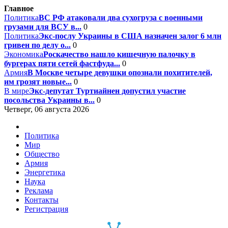
Главное
Политика
ВС РФ атаковали два сухогруза с военными
грузами для ВСУ в...
0
Политика
Экс-послу Украины в США назначен залог 6 млн
гривен по делу о...
0
Экономика
Роскачество нашло кишечную палочку в
бургерах пяти сетей фастфуда...
0
Армия
В Москве четыре девушки опознали похитителей,
им грозят новые...
0
В мире
Экс-депутат Туртиайнен допустил участие
посольства Украины в...
0
Четверг, 06 августа 2026
Политика
Мир
Общество
Армия
Энергетика
Наука
Реклама
Контакты
Регистрация