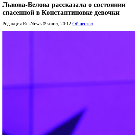
Львова-Белова рассказала о состоянии
спасенной в Константиновке девочки
Редакция RusNews
09-июл, 20:12
Общество