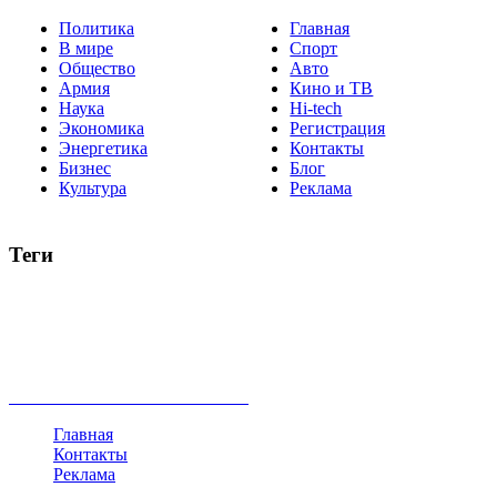
Политика
Главная
В мире
Спорт
Общество
Авто
Армия
Кино и ТВ
Наука
Hi-tech
Экономика
Регистрация
Энергетика
Контакты
Бизнес
Блог
Культура
Реклама
Теги
Россия
Украина
Москва
Израиль
Турция
стрельба
туризм
Крым
Египет
Татарстан
Владимир Путин
Белоруссия
США
Евросоюз
Китай
Госдума
Меркель
безработица
Индия
коррупция
кризис
государство
рейтинг
трагедия
анализ
власть
забастовка
выборы
все теги
Главная
Контакты
Реклама