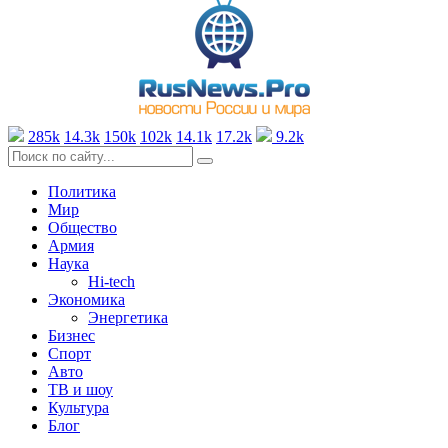
285k
14.3k
150k
102k
14.1k
17.2k
9.2k
Политика
Мир
Общество
Армия
Наука
Hi-tech
Экономика
Энергетика
Бизнес
Спорт
Авто
ТВ и шоу
Культура
Блог