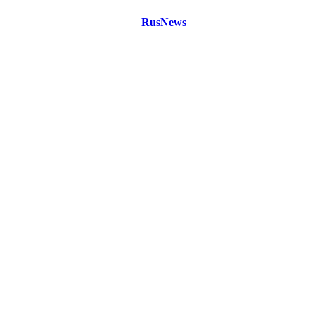
©
Copyright 2021 Портал "
RusNews
.PRO"
- новости России
и мира.