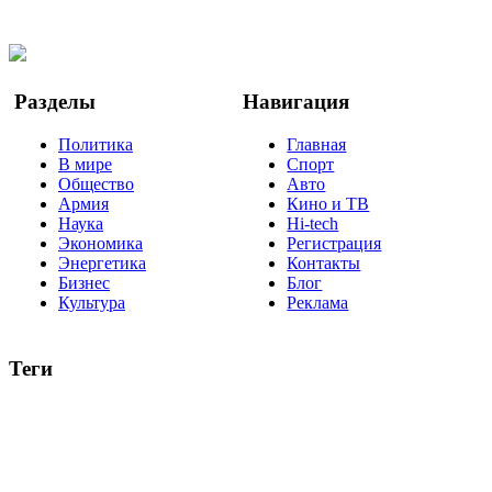
Twitter
YouTube
Google Новости
Разделы
Навигация
Политика
Главная
В мире
Спорт
Общество
Авто
Армия
Кино и ТВ
Наука
Hi-tech
Экономика
Регистрация
Энергетика
Контакты
Бизнес
Блог
Культура
Реклама
Теги
Россия
Украина
Москва
Израиль
Турция
стрельба
туризм
Крым
Египет
Татарстан
Владимир Путин
Белоруссия
США
Евросоюз
Китай
Госдума
Меркель
безработица
Индия
коррупция
кризис
государство
рейтинг
трагедия
анализ
власть
забастовка
выборы