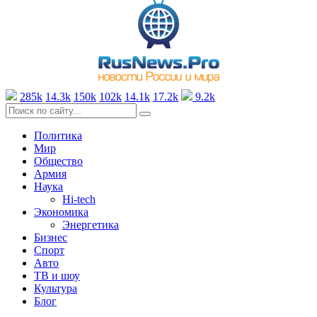
285k
14.3k
150k
102k
14.1k
17.2k
9.2k
Политика
Мир
Общество
Армия
Наука
Hi-tech
Экономика
Энергетика
Бизнес
Спорт
Авто
ТВ и шоу
Культура
Блог