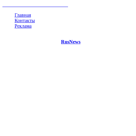
все теги
Главная
Контакты
Реклама
©
Copyright 2021 Портал "
RusNews
.PRO"
- новости России
и мира.