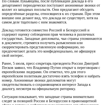
По словам Лукьянцева, после публикации доклада в его
департамент периодически поступают анонимные звонки от
коллег из западных посольств. Они предлагают обсудить
определённые разделы, относящиеся к их странам. При этом
внешне они делают вид, что доклада не существует, хотя на
самом деле тщательно с ним знакомятся.
Доклад готовится совместно Россией и Белоруссией и
содержит оценку соблюдения прав человека в различных
государствах. Западные дипломаты, чьи страны упоминаются
в документе, стремятся получить разъяснения или
скорректировать представленную информацию, но
предпочитают делать это конфиденциально, не афишируя
свой интерес.
Ранее, 5 июля, пресс-секретарь президента России Дмитрий
Песков заявил, что Владимир Путин открыт к переговорам с
европейскими лидерами. Он отметил, что для этого
европейским политикам достаточно взять телефон и набрать
номер. Анонимные звонки дипломатов могут
свидетельствовать о сохраняющемся интересе Запада к
диалогу, несмотря на официальную риторику.
Ситуация показывает, что западные страны внимательно
следят за позицией России и Белоруссии в правозащитной