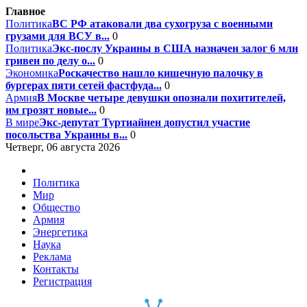
Главное
Политика
ВС РФ атаковали два сухогруза с военными
грузами для ВСУ в...
0
Политика
Экс-послу Украины в США назначен залог 6 млн
гривен по делу о...
0
Экономика
Роскачество нашло кишечную палочку в
бургерах пяти сетей фастфуда...
0
Армия
В Москве четыре девушки опознали похитителей,
им грозят новые...
0
В мире
Экс-депутат Туртиайнен допустил участие
посольства Украины в...
0
Четверг, 06 августа 2026
Политика
Мир
Общество
Армия
Энергетика
Наука
Реклама
Контакты
Регистрация